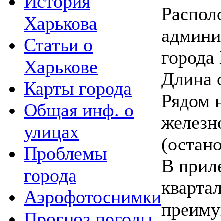
История
Распол
Харькова
админи
Статьи о
города 
Харькове
Длина 
Карты города
Рядом 
Общая инф. о
железн
улицах
(остан
Проблемы
В прил
города
кварта
Аэрофотоснимки
преиму
Прогноз погоды