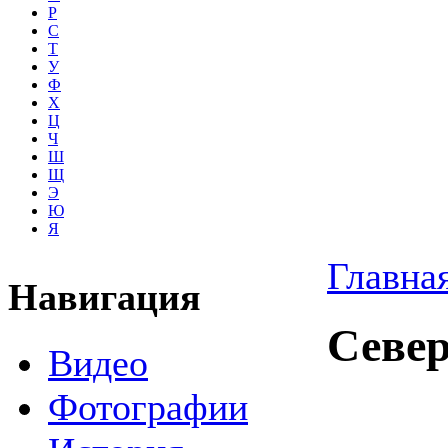
Р
С
Т
У
Ф
Х
Ц
Ч
Ш
Щ
Э
Ю
Я
Главна
Навигация
Север
Видео
Фотографии