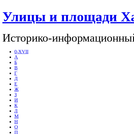
Улицы и площади Х
Историко-информационный
0-XVII
А
Б
В
Г
Д
Е
Ж
З
И
К
Л
М
Н
О
П