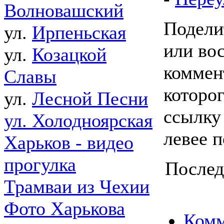
Волновашский
Подели
ул.
Ирпеньская
или во
ул.
Козацкой
коммен
Славы
которо
ул.
Лесной Песни
ссылку
ул. Холодноярская
левее 
Харьков - видео
прогулка
Послед
Трамваи из Чехии
Фото Харькова
Комм