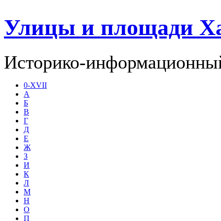
Улицы и площади Х
Историко-информационный
0-XVII
А
Б
В
Г
Д
Е
Ж
З
И
К
Л
М
Н
О
П