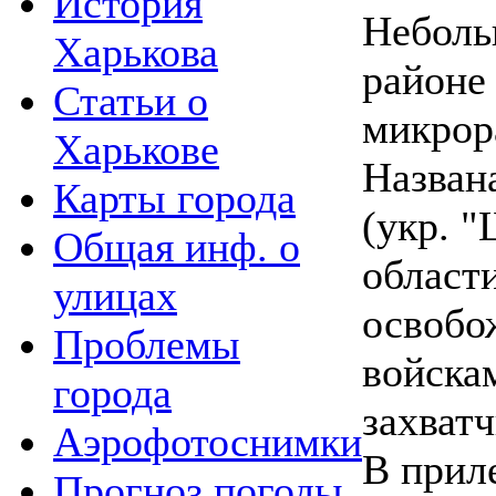
История
Неболь
Харькова
районе
Статьи о
микрор
Харькове
Назван
Карты города
(укр. 
Общая инф. о
области
улицах
освобо
Проблемы
войска
города
захват
Аэрофотоснимки
В прил
Прогноз погоды