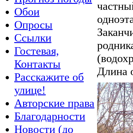
частны
Обои
одноэт
Опросы
Заканч
Ссылки
родник
Гостевая,
(водох
Контакты
Длина 
Расскажите об
улице!
Авторские права
Благодарности
Новости (до