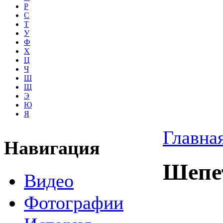
Р
С
Т
У
Ф
Х
Ц
Ч
Ш
Щ
Э
Ю
Я
Главна
Навигация
Шепе
Видео
Фотографии