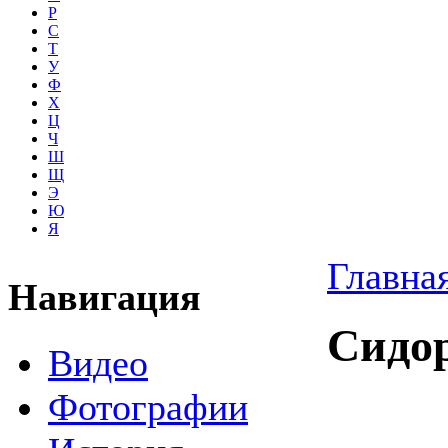
Р
С
Т
У
Ф
Х
Ц
Ч
Ш
Щ
Э
Ю
Я
Главна
Навигация
Сидо
Видео
Фотографии