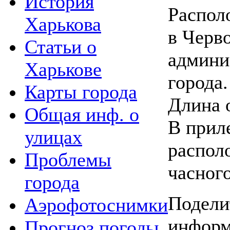
История
Распол
Харькова
в Черв
Статьи о
админи
Харькове
города.
Карты города
Длина 
Общая инф. о
В прил
улицах
распол
Проблемы
часного
города
Подели
Аэрофотоснимки
информ
Прогноз погоды