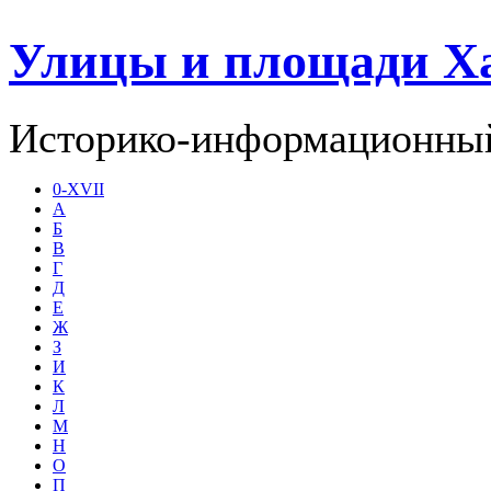
Улицы и площади Х
Историко-информационный
0-XVII
А
Б
В
Г
Д
Е
Ж
З
И
К
Л
М
Н
О
П