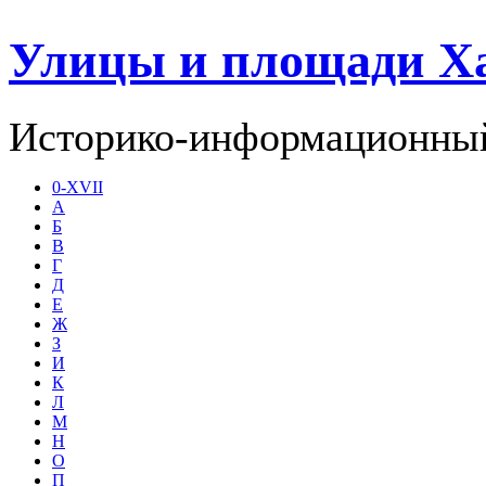
Улицы и площади Х
Историко-информационный
0-XVII
А
Б
В
Г
Д
Е
Ж
З
И
К
Л
М
Н
О
П