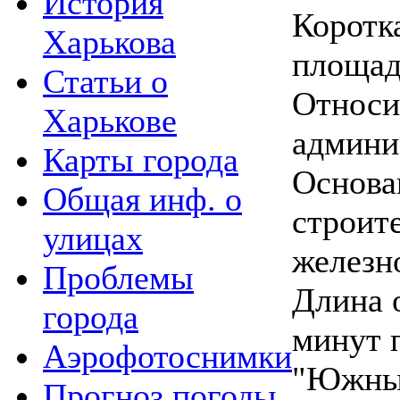
История
Коротк
Харькова
площад
Статьи о
Относи
Харькове
админи
Карты города
Основан
Общая инф. о
строит
улицах
железн
Проблемы
Длина 
города
минут 
Аэрофотоснимки
"Южный
Прогноз погоды