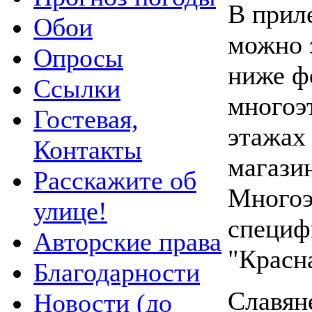
В прил
Обои
можно 
Опросы
ниже ф
Ссылки
многоэ
Гостевая,
этажах
Контакты
магази
Расскажите об
Многоэ
улице!
специф
Авторские права
"Красн
Благодарности
Славяне
Новости (до