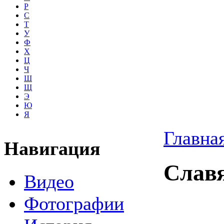
Р
С
Т
У
Ф
Х
Ц
Ч
Ш
Щ
Э
Ю
Я
Главна
Навигация
Слав
Видео
Фотографии