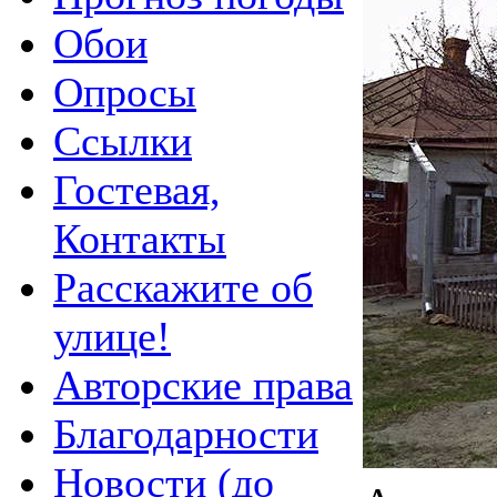
Обои
Опросы
Ссылки
Гостевая,
Контакты
Расскажите об
улице!
Авторские права
Благодарности
Новости (до