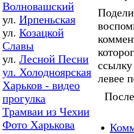
Волновашский
Подели
ул.
Ирпеньская
воспом
ул.
Козацкой
коммен
Славы
которо
ул.
Лесной Песни
ссылку
ул. Холодноярская
левее п
Харьков - видео
После
прогулка
Трамваи из Чехии
Фото Харькова
Комм