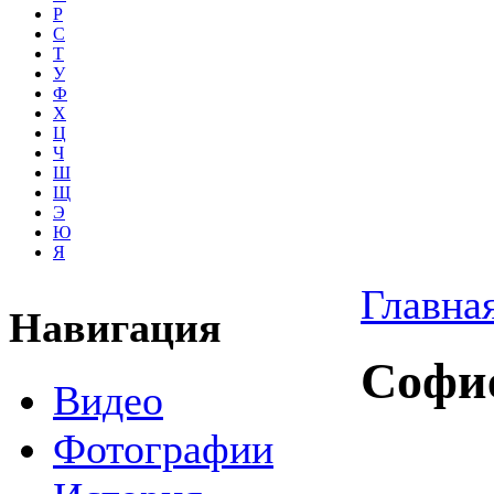
Р
С
Т
У
Ф
Х
Ц
Ч
Ш
Щ
Э
Ю
Я
Главна
Навигация
Софи
Видео
Фотографии