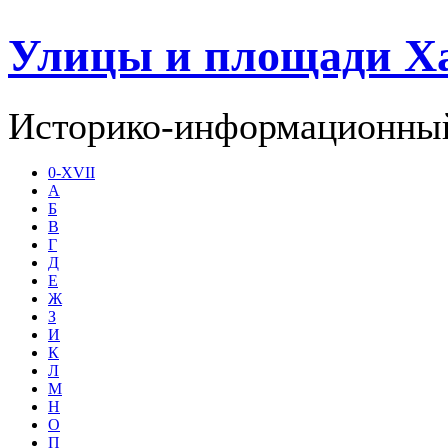
Улицы и площади Х
Историко-информационный
0-XVII
А
Б
В
Г
Д
Е
Ж
З
И
К
Л
М
Н
О
П