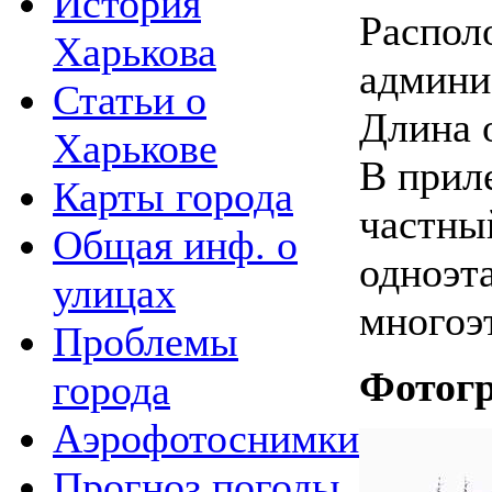
История
Распол
Харькова
админи
Статьи о
Длина о
Харькове
В прил
Карты города
частны
Общая инф. о
одноэт
улицах
многоэ
Проблемы
Фотог
города
Аэрофотоснимки
Прогноз погоды