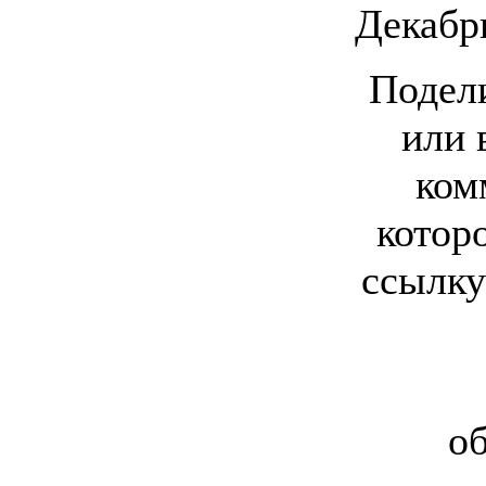
Декабрь
Подел
или 
ком
котор
ссылку
об