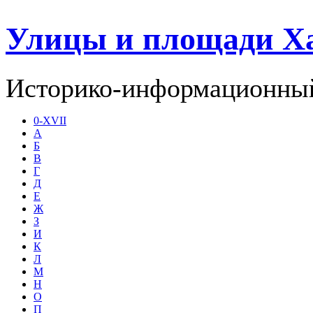
Улицы и площади Х
Историко-информационный
0-XVII
А
Б
В
Г
Д
Е
Ж
З
И
К
Л
М
Н
О
П