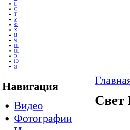
Р
С
Т
У
Ф
Х
Ц
Ч
Ш
Щ
Э
Ю
Я
Главна
Навигация
Свет
Видео
Фотографии