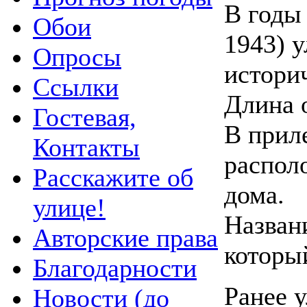
В годы
Обои
1943) 
Опросы
историч
Ссылки
Длина о
Гостевая,
В прил
Контакты
распол
Расскажите об
дома.
улице!
Назван
Авторские права
который
Благодарности
Ранее у
Новости (до