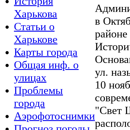
История
Админи
Харькова
в Октя
Статьи о
районе
Харькове
Истори
Карты города
Основа
Общая инф. о
ул. наз
улицах
10 нояб
Проблемы
соврем
города
"Свет 
Аэрофотоснимки
распол
Прогноз погоды