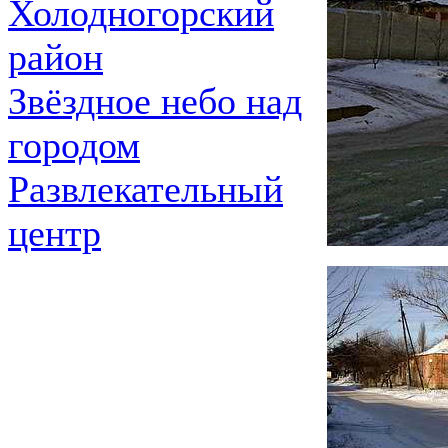
Холодногорский
район
Звёздное небо над
городом
Развлекательный
центр