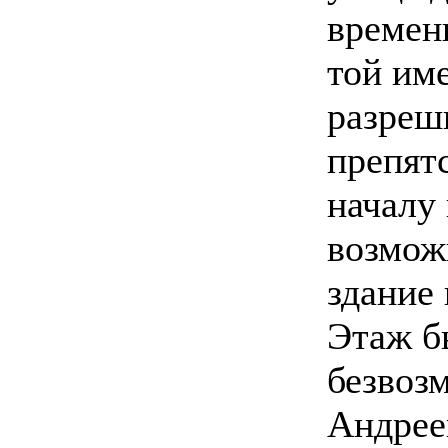
времен
той им
разреш
препят
началу 
возмож
здание 
Этаж б
безвоз
Андрее