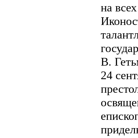
на всех
Иконос
талант
госуда
В. Гет
24 сент
престо
освяще
еписко
придел