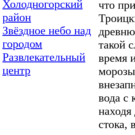
Холодногорский
что пр
район
Троицк
Звёздное небо над
древню
городом
такой с
Развлекательный
время 
центр
морозы
внезап
вода с 
находя
стока, 