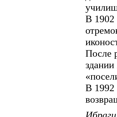
училищ
В 1902 
отремо
иконос
После 
здании
«посел
В 1992
возвра
Ибраги