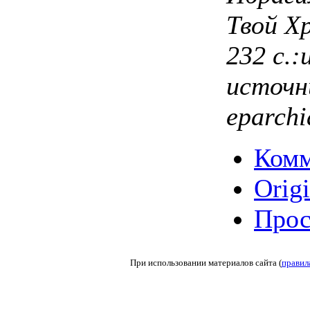
Твой Хр
232 с.:
источн
eparchi
Комм
Origi
Прос
При использовании материалов сайта (
правил