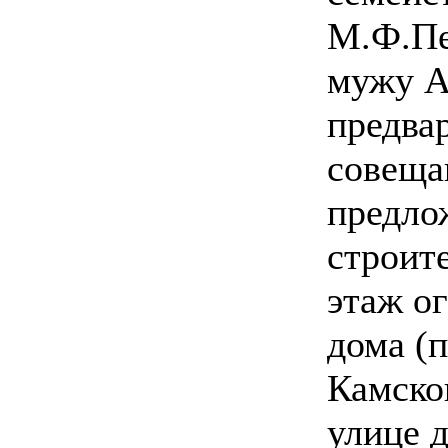
М.Ф.Пе
мужу А
предва
совеща
предло
строит
этаж о
дома (
Камско
улице д