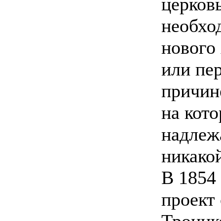
церков
необхо
нового 
или пе
причин
на кото
надлеж
никако
В 1854
проект
Троицк