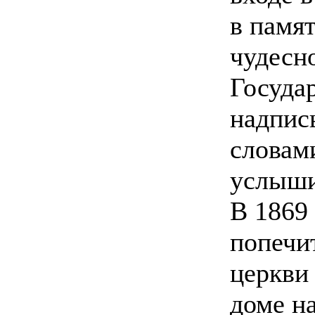
в памят
чудесн
Госуда
надпис
словам
услыши
В 1869
попечи
церкви
доме н