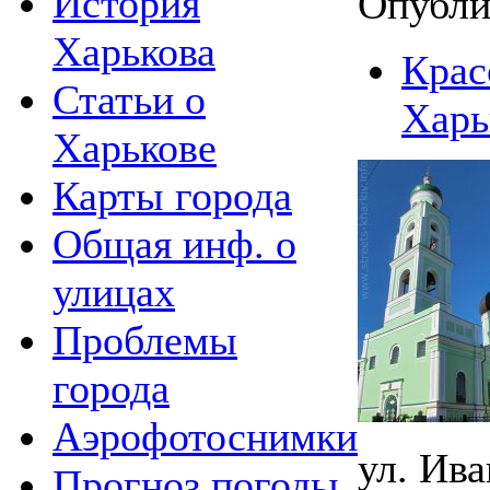
История
Опубли
Харькова
Крас
Статьи о
Харь
Харькове
Карты города
Общая инф. о
улицах
Проблемы
города
Аэрофотоснимки
ул. Ива
Прогноз погоды