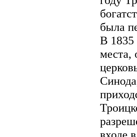
богатс
была п
В 1835 
места,
церков
Синода,
приход
Троицк
разреш
входе в