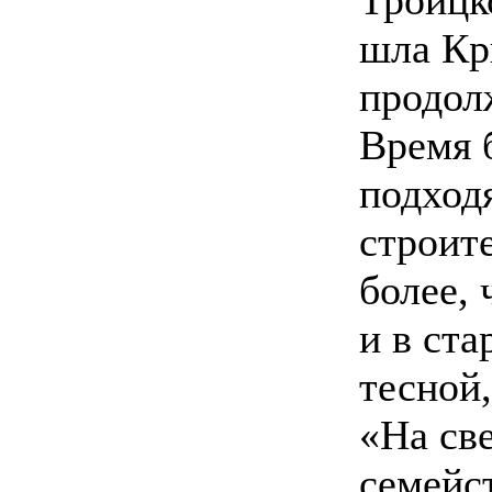
шла Кр
продолж
Время 
подход
строите
более,
и в ста
тесной
«На све
семейс