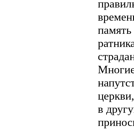
правил
времен
память 
ратник
страдан
Многие
напутс
церкви
в друг
принос