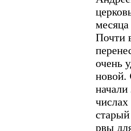
церковь
месяца
Почти в
перенес
очень 
новой.
начали
числах 
старый
рвы для