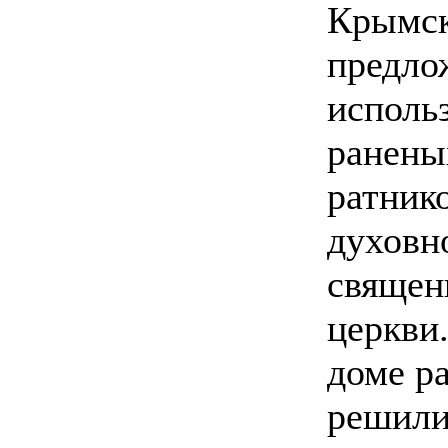
Крымск
предло
использ
ранены
ратник
духовн
священ
церкви
доме р
решили