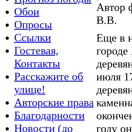
Автор 
Обои
В.В.
Опросы
Ссылки
Еще в н
Гостевая,
городе
Контакты
деревян
Расскажите об
июля 1
улице!
деревя
Авторские права
каменн
Благодарности
окончен
Новости (до
году о