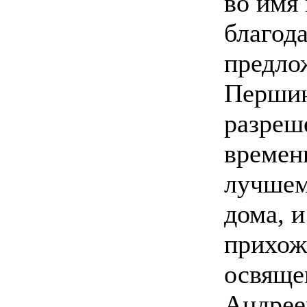
во имя 
благод
предло
Першин
разреш
времен
лучшем
дома, и
прихож
освяще
Андрее