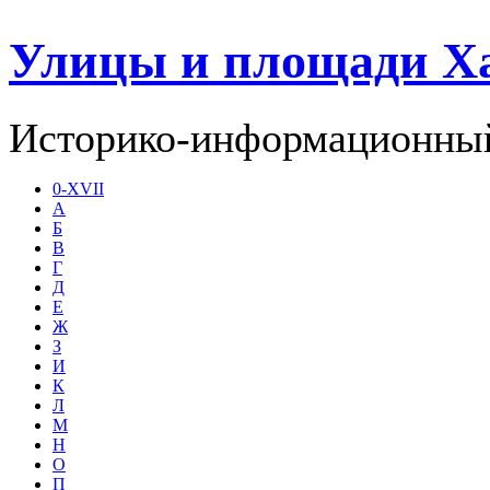
Улицы и площади Х
Историко-информационный
0-XVII
А
Б
В
Г
Д
Е
Ж
З
И
К
Л
М
Н
О
П