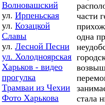
Волновашский
распол
ул.
Ирпеньская
части г
ул.
Козацкой
прихож
Славы
одна п
ул.
Лесной Песни
неудоб
ул. Холодноярская
городс
Харьков - видео
возвыш
прогулка
перемо
Трамваи из Чехии
занима
Фото Харькова
стала н