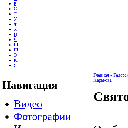
Р
С
Т
У
Ф
Х
Ц
Ч
Ш
Щ
Э
Ю
Я
Главная
»
Галере
Харькова
Навигация
Свят
Видео
Фотографии