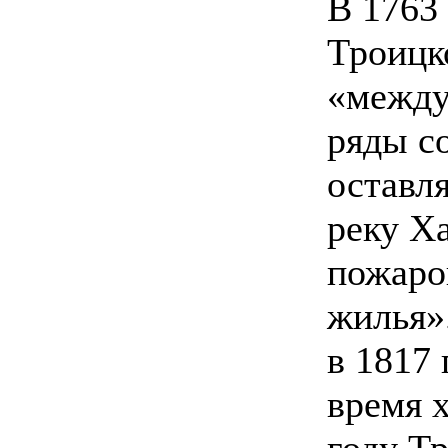
В 1763 
Троицк
«между
ряды с
оставля
реку Ха
пожаро
жилья»
в 1817 
время 
году Т