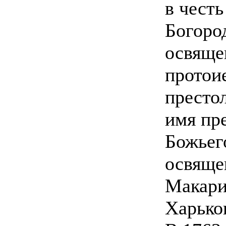
в чест
Богоро
освяще
протои
престо
имя пре
Божьего
освяще
Макари
Харько