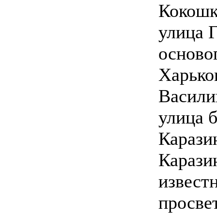
Кокошк
улица Г
осново
Харько
Васили
улица 
Карази
Карази
извест
просве