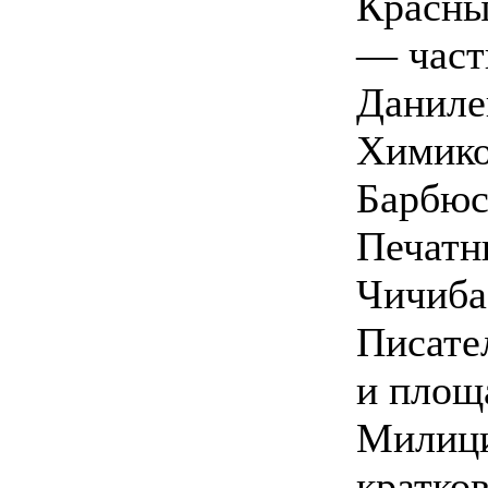
Красны
— част
Даниле
Химико
Барбюс
Печатн
Чичиба
Писате
и площ
Милици
кратко