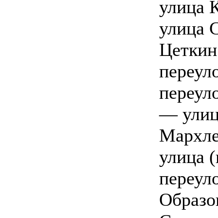
улица 
улица 
Цеткин
переул
переул
— улиц
Мархле
улица 
переул
Образо