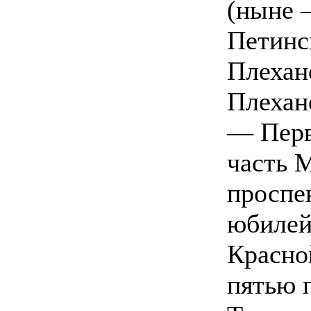
(ныне 
Петинс
Плехан
Плехан
— Перв
часть 
проспе
юбилей
Красно
пятью 