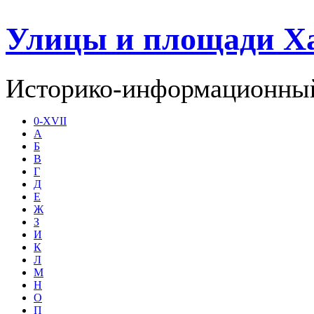
Улицы и площади Х
Историко-информационный
0-XVII
А
Б
В
Г
Д
Е
Ж
З
И
К
Л
М
Н
О
П