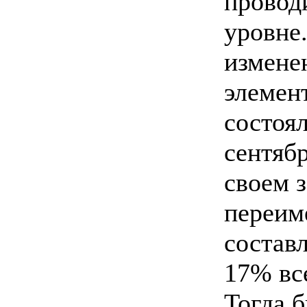
провод
уровне
измене
элемент
состоял
сентябр
своем 
переим
состав
17% вс
Тогда 