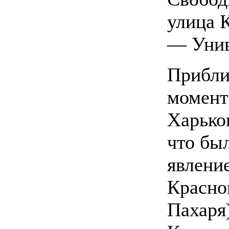
улица 
— Унив
Прибли
момент
Харько
что бы
явлени
Красно
Пахаря