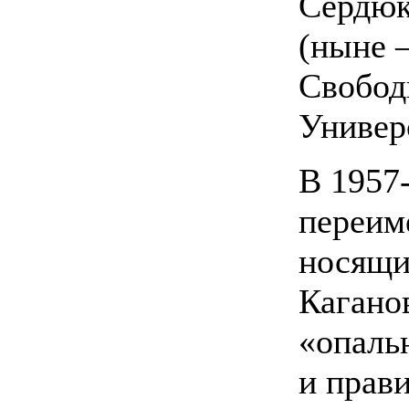
Сердюк
(ныне 
Свобод
Универ
В 1957
переим
носящи
Кагано
«опаль
и прав