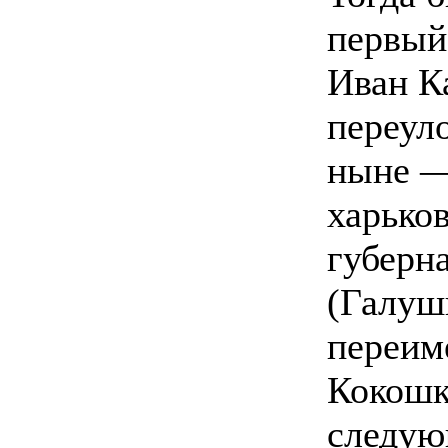
первый
Иван К
переул
ныне —
харько
губерн
(Галуш
переим
Кокошк
следую