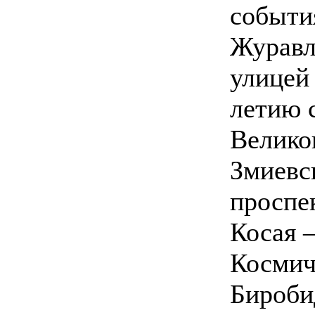
событи
Журавл
улицей
летию 
Велико
Змиевс
проспе
Косая 
Космич
Бироби