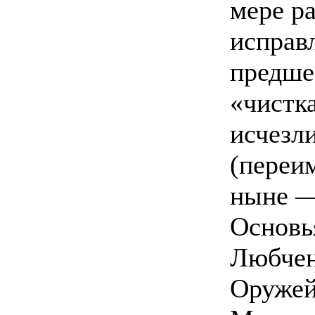
мере р
исправ
предше
«чистка
исчезл
(переи
ныне —
Основь
Любчен
Оруже