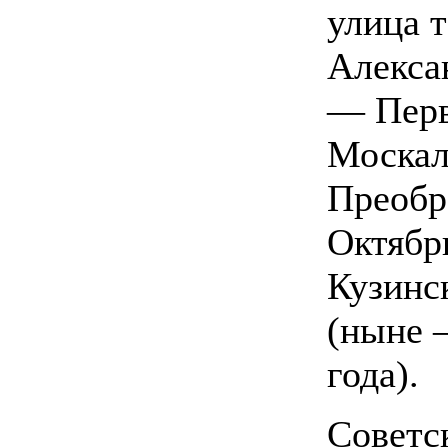
улица т
Алекса
— Перв
Москал
Преобр
Октябр
Кузинс
(ныне 
года).
Советс