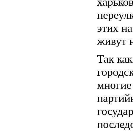
харько
переулк
этих на
живут н
Так как
городс
многие
партий
госуда
послед