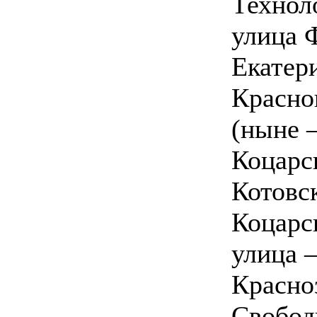
Технол
улица 
Екатер
Красно
(ныне 
Коцарс
Котовс
Коцарс
улица 
Красно
Свобод