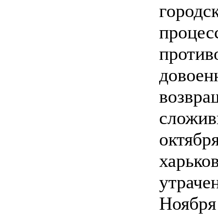
городс
процес
против
довоен
возвра
сложив
октября
харько
утрачен
Ноября