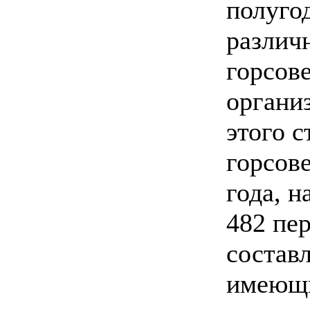
полуго
различ
горсове
органи
этого с
горсове
года, н
482 пе
состав
имеющи