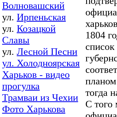
подтве
Волновашский
официа
ул.
Ирпеньская
харько
ул.
Козацкой
1804 г
Славы
список
ул.
Лесной Песни
губерн
ул. Холодноярская
соотве
Харьков - видео
планом 
прогулка
тогда н
Трамваи из Чехии
С того 
Фото Харькова
официа