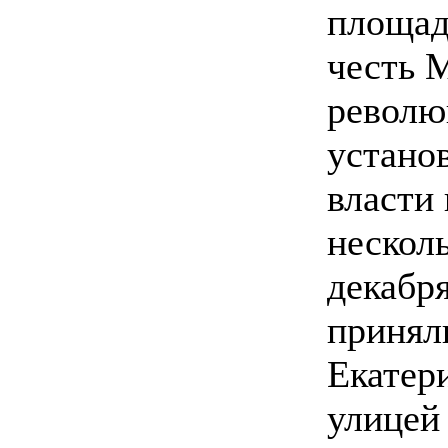
площад
честь 
револю
устано
власти 
несколь
декабр
принял
Екатер
улицей