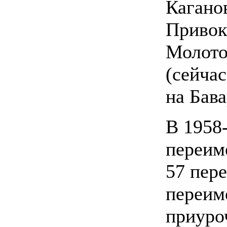
Кагано
Привок
Молото
(сейча
на Бава
В 1958-
переим
57 пер
переим
приуро