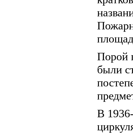
назван
Пожарн
площад
Порой 
были с
постеп
предме
В 1936
циркул