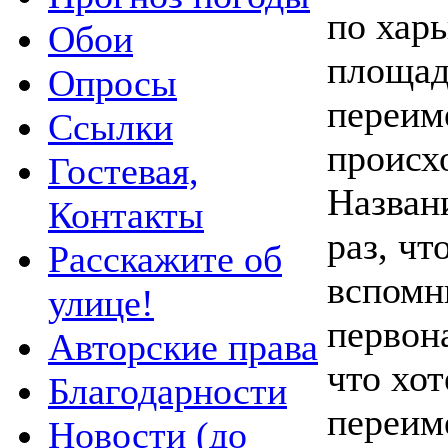
по хар
Обои
площад
Опросы
переим
Ссылки
происх
Гостевая,
Назван
Контакты
раз, чт
Расскажите об
вспомн
улице!
первона
Авторские права
что хо
Благодарности
переим
Новости (до