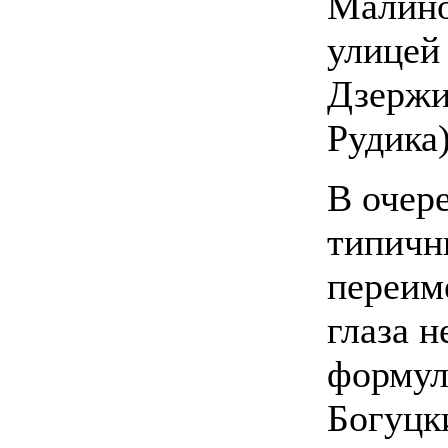
Малино
улицей
Дзержи
Рудика)
В очер
типичн
переим
глаза 
формул
Богуцк