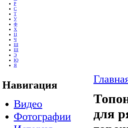
Р
С
Т
У
Ф
Х
Ц
Ч
Ш
Щ
Э
Ю
Я
Главна
Навигация
Топон
Видео
для р
Фотографии