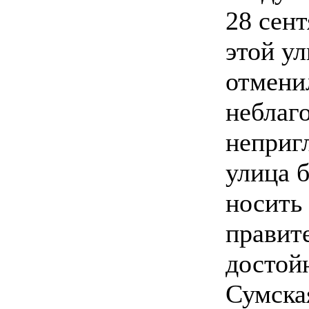
28 сен
этой у
отменил
неблаг
неприг
улица 
носить
правит
достой
Сумска