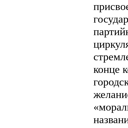
присво
госуда
партий
циркул
стремл
конце к
городс
желани
«морал
назван