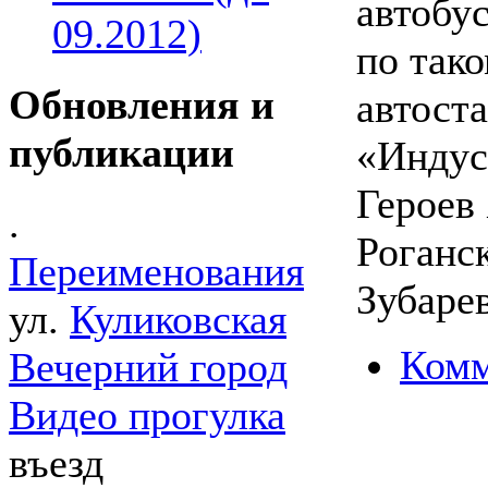
автобу
09.2012)
по так
Обновления и
автост
публикации
«Индус
Героев 
.
Роганск
Переименования
Зубарев
ул.
Куликовская
Комм
Вечерний город
Видео прогулка
въезд