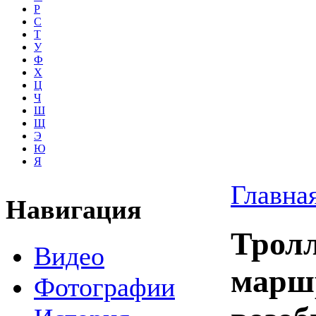
Р
С
Т
У
Ф
Х
Ц
Ч
Ш
Щ
Э
Ю
Я
Главна
Навигация
Трол
Видео
марш
Фотографии