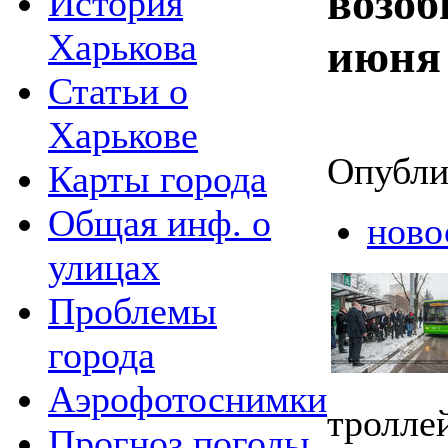
возоб
История
Харькова
июня
Статьи о
Харькове
Опубли
Карты города
Общая инф. о
ново
улицах
Проблемы
города
Аэрофотоснимки
тролле
Прогноз погоды