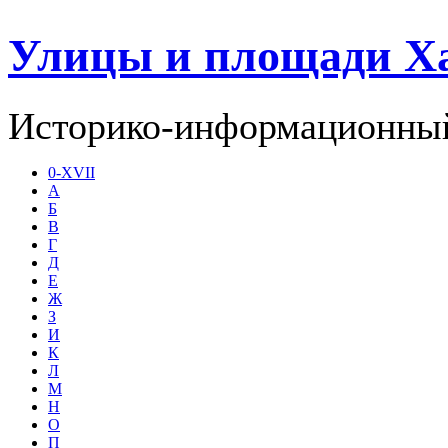
Улицы и площади Х
Историко-информационный
0-XVII
А
Б
В
Г
Д
Е
Ж
З
И
К
Л
М
Н
О
П