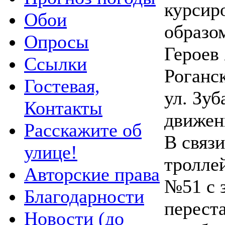
курсир
Обои
образом
Опросы
Героев 
Ссылки
Роганск
Гостевая,
ул. Зуб
Контакты
движени
Расскажите об
В связ
улице!
тролле
Авторские права
№51 с 
Благодарности
перест
Новости (до