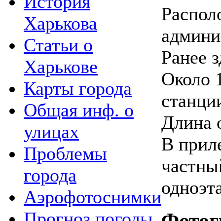
История
Распол
Харькова
админи
Статьи о
Ранее з
Харькове
Около 
Карты города
станци
Общая инф. о
Длина 
улицах
В прил
Проблемы
частны
города
одноэт
Аэрофотоснимки
Прогноз погоды
Фотог