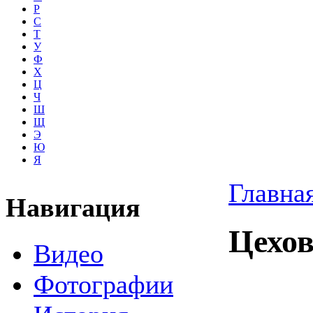
Р
С
Т
У
Ф
Х
Ц
Ч
Ш
Щ
Э
Ю
Я
Главна
Навигация
Цехо
Видео
Фотографии