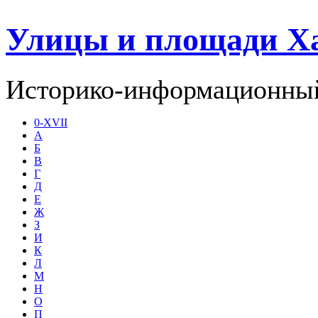
Улицы и площади Х
Историко-информационный
0-XVII
А
Б
В
Г
Д
Е
Ж
З
И
К
Л
М
Н
О
П