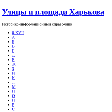
Улицы и площади Харькова
Историко-информационный справочник
0-XVII
А
Б
В
Г
Д
Е
Ж
З
И
К
Л
М
Н
О
П
Р
С