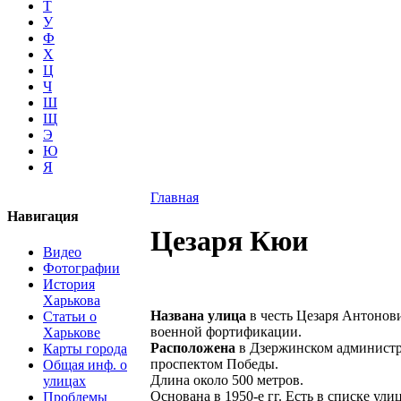
Т
У
Ф
Х
Ц
Ч
Ш
Щ
Э
Ю
Я
Главная
Навигация
Цезаря Кюи
Видео
Фотографии
История
Харькова
Названа улица
в честь Цезаря Антонови
Статьи о
военной фортификации.
Харькове
Расположена
в Дзержинском администра
Карты города
проспектом Победы.
Общая инф. о
Длина около 500 метров.
улицах
Основана в 1950-е гг. Есть в списке улиц
Проблемы