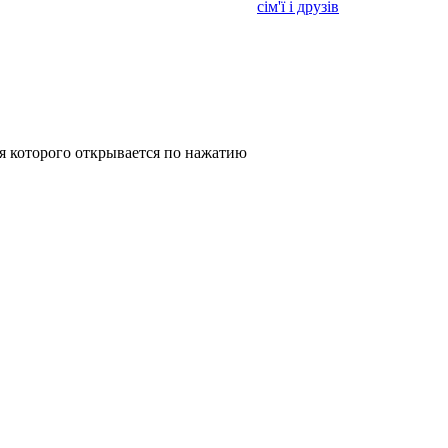
сім'ї і друзів
 которого открывается по нажатию