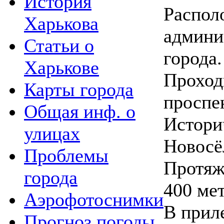
История
Распол
Харькова
админи
Статьи о
города.
Харькове
Проход
Карты города
проспе
Общая инф. о
Истори
улицах
Новосё
Проблемы
Протяж
города
400 ме
Аэрофотоснимки
В прил
Прогноз погоды