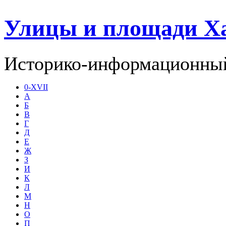
Улицы и площади Х
Историко-информационный
0-XVII
А
Б
В
Г
Д
Е
Ж
З
И
К
Л
М
Н
О
П