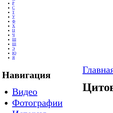
Р
С
Т
У
Ф
Х
Ц
Ч
Ш
Щ
Э
Ю
Я
Главна
Навигация
Цито
Видео
Фотографии