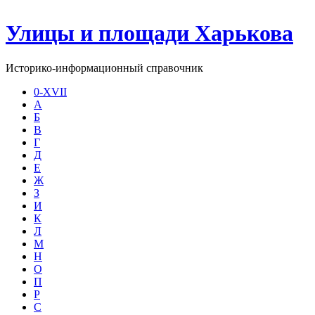
Улицы и площади Харькова
Историко-информационный справочник
0-XVII
А
Б
В
Г
Д
Е
Ж
З
И
К
Л
М
Н
О
П
Р
С