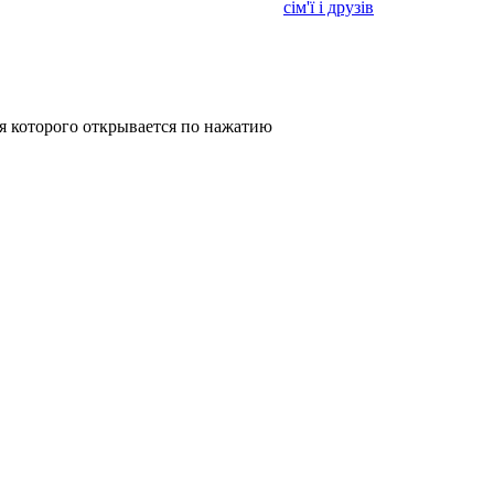
сім'ї і друзів
 которого открывается по нажатию