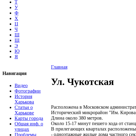
Т
У
Ф
Х
Ц
Ч
Ш
Щ
Э
Ю
Я
Главная
Навигация
Ул. Чукотская
Видео
Фотографии
История
Харькова
Расположена в Московском администрат
Статьи о
Исторический микрорайон "Им. Кирова
Харькове
Длина около 380 метров.
Карты города
Около 15-17 минут пешего хода от стан
Общая инф. о
В прилегающих кварталах расположены
улицах
- одноэтажные жилые дома частного сек
Проблемы