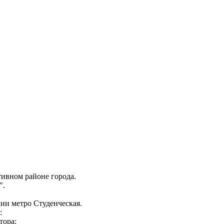
ивном районе города.
".
ции метро Студенческая.
:
тора;