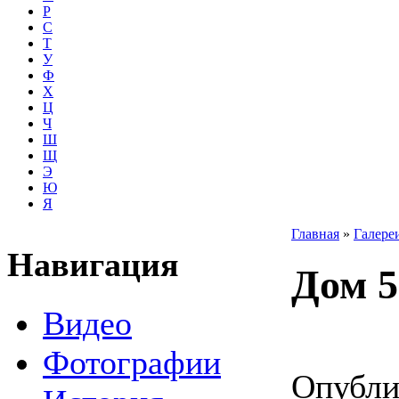
Р
С
Т
У
Ф
Х
Ц
Ч
Ш
Щ
Э
Ю
Я
Главная
»
Галере
Навигация
Дом 5
Видео
Фотографии
Опублик