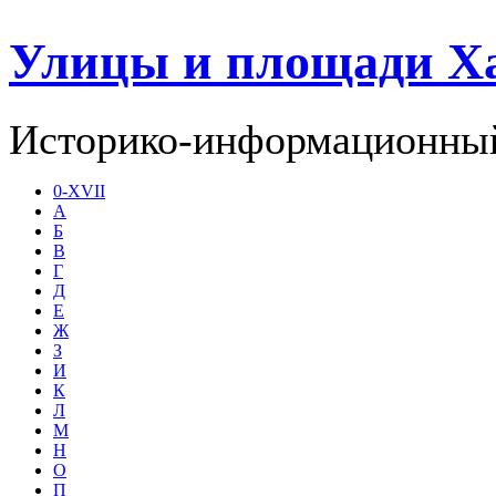
Улицы и площади Х
Историко-информационный
0-XVII
А
Б
В
Г
Д
Е
Ж
З
И
К
Л
М
Н
О
П