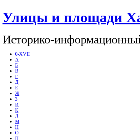
Улицы и площади Х
Историко-информационный
0-XVII
А
Б
В
Г
Д
Е
Ж
З
И
К
Л
М
Н
О
П