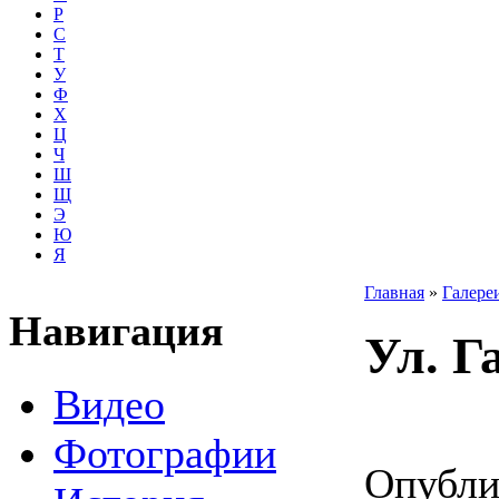
Р
С
Т
У
Ф
Х
Ц
Ч
Ш
Щ
Э
Ю
Я
Главная
»
Галере
Навигация
Ул. Г
Видео
Фотографии
Опубли