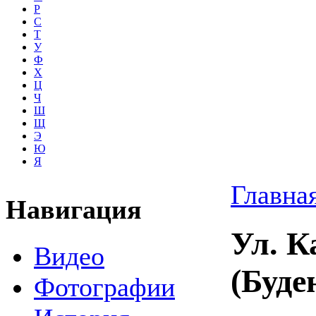
Р
С
Т
У
Ф
Х
Ц
Ч
Ш
Щ
Э
Ю
Я
Главна
Навигация
Ул. К
Видео
(Буде
Фотографии