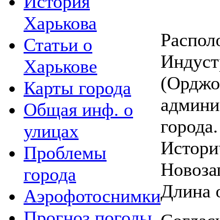
История
Харькова
Распол
Статьи о
Индуст
Харькове
(Орджо
Карты города
админи
Общая инф. о
города.
улицах
Истори
Проблемы
Новоза
города
Длина 
Аэрофотоснимки
Прогноз погоды