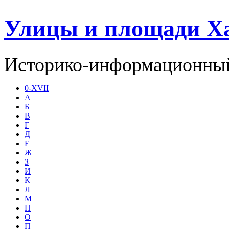
Улицы и площади Х
Историко-информационный
0-XVII
А
Б
В
Г
Д
Е
Ж
З
И
К
Л
М
Н
О
П