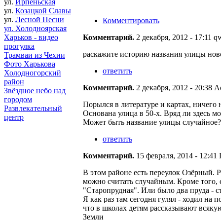
ул.
Ирпеньская
ул.
Козацкой Славы
ул.
Лесной Песни
Комментировать
ул. Холодноярская
Комментарий.
2 декабря, 2012 - 17:11 qwe
Харьков - видео
прогулка
раскажите историю названия улицы нов
Трамваи из Чехии
Фото Харькова
ответить
Холодногорский
район
Комментарий.
2 декабря, 2012 - 20:38 A
Звёздное небо над
городом
Порылся в литературе и картах, ничего 
Развлекательный
Основана улица в 50-х. Вряд ли здесь мо
центр
Может быть название улицы случайное?
ответить
Комментарий.
15 февраля, 2014 - 12:41 
В этом районе есть переулок Озёрный. 
можно считать случайным. Кроме того, с
"Старопрудная". Или было два пруда - 
Я как раз там сегодня гулял - ходил на
что в школах детям рассказывают всяк
Земли