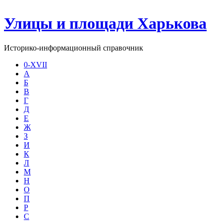
Улицы и площади Харькова
Историко-информационный справочник
0-XVII
А
Б
В
Г
Д
Е
Ж
З
И
К
Л
М
Н
О
П
Р
С