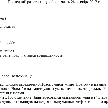
Последний раз страница обновлялась 26 октября 2012 г.
r ( ):
опрудная
dmin-vkh:
не нашёл.
г быть пруд, т.к. здесь возвышенность.
Павло Польский ( ):
Расположен параллельно Новопрудной улице. Поэтому название у
лово "Новая" в названии улицы указывает на то, что должна быт
старый и новый
 почту, 103 отделение. Заинтересовался названиями улиц на "Стар
ую чушь, основанную на недавно выдуманных мифах; и ничего пр