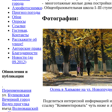
- многоэтажные жилые дома постройки
города
- Общеобразовательная школа І–ІІІ ступ
Аэрофотоснимки
Прогноз погоды
Обои
Фотографии:
Опросы
Ссылки
Гостевая,
Контакты
Расскажите об
улице!
Авторские права
Благодарности
Новости (до
09.2012)
Обновления и
публикации
.
Осень в Харькове на ул. Новопрудн
Переименования
ул.
Куликовская
Вечерний город
Поделиться интересной информацией ил
Видео прогулка
ссылку "Комментировать" чуть ниже и 
въезд
Волновашский