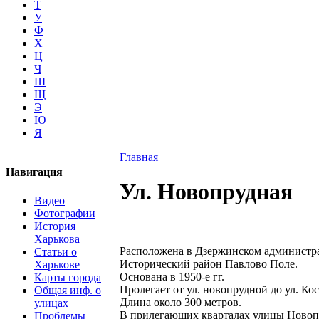
Т
У
Ф
Х
Ц
Ч
Ш
Щ
Э
Ю
Я
Главная
Навигация
Ул. Новопрудная
Видео
Фотографии
История
Харькова
Расположена в Дзержинском администра
Статьи о
Исторический район Павлово Поле.
Харькове
Основана в 1950-е гг.
Карты города
Пролегает от ул. новопрудной до ул. Ко
Общая инф. о
Длина около 300 метров.
улицах
В прилегающих кварталах улицы Новоп
Проблемы