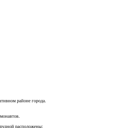
тивном районе города.
смонавтов.
рудной расположены: