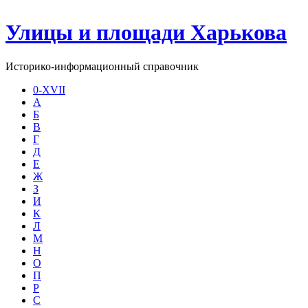
Улицы и площади Харькова
Историко-информационный справочник
0-XVII
А
Б
В
Г
Д
Е
Ж
З
И
К
Л
М
Н
О
П
Р
С