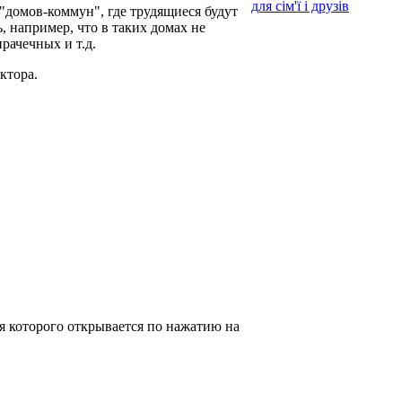
для сім'ї і друзів
"домов-коммун", где трудящиеся будут
, например, что в таких домах не
рачечных и т.д.
ктора.
 которого открывается по нажатию на