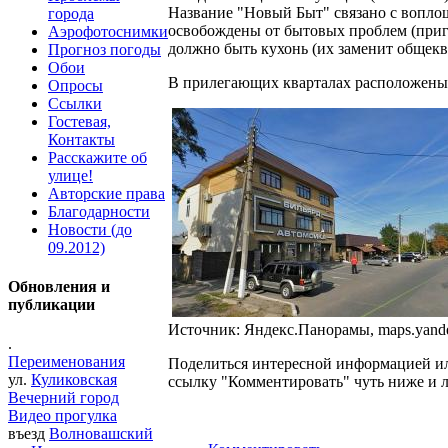
Название "Новый Быт" связано с воплощ
города
освобождены от бытовых проблем (пригот
Аэрофотоснимки
должно быть кухонь (их заменит общеква
Прогноз погоды
Обои
В прилегающих кварталах расположены 
Опросы
Ссылки
Гостевая,
Контакты
Расскажите об
улице!
Авторские права
Благодарности
Новости (до
09.2012)
Обновления и
публикации
Источник: Яндекс.Панорамы, maps.yande
.
Переименования
Поделиться интересной информацией ил
ул.
Куликовская
ссылку "Комментировать" чуть ниже и л
Вечерний город
Видео прогулка
въезд
Волновашский