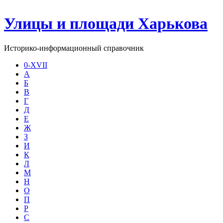
Улицы и площади Харькова
Историко-информационный справочник
0-XVII
А
Б
В
Г
Д
Е
Ж
З
И
К
Л
М
Н
О
П
Р
С