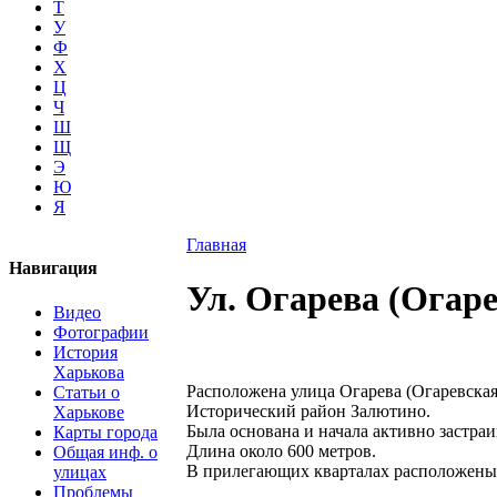
Т
У
Ф
Х
Ц
Ч
Ш
Щ
Э
Ю
Я
Главная
Навигация
Ул. Огарева (Огар
Видео
Фотографии
История
Харькова
Расположена улица Огарева (Огаревская
Статьи о
Исторический район Залютино.
Харькове
Была основана и начала активно застра
Карты города
Длина около 600 метров.
Общая инф. о
В прилегающих кварталах расположены
улицах
Проблемы