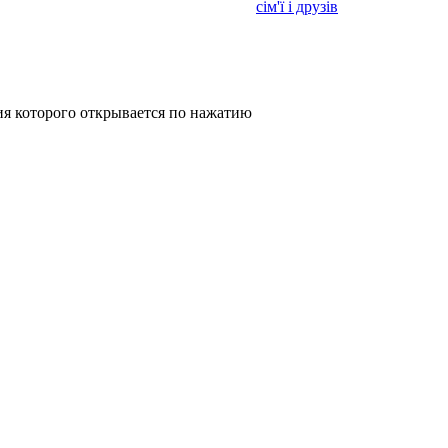
сім'ї і друзів
я которого открывается по нажатию