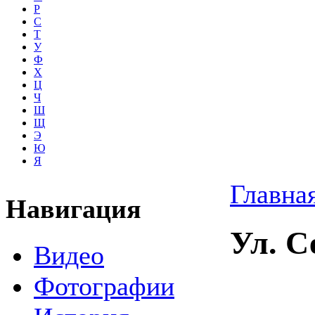
Р
С
Т
У
Ф
Х
Ц
Ч
Ш
Щ
Э
Ю
Я
Главна
Навигация
Ул. 
Видео
Фотографии