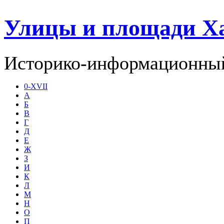
Улицы и площади Х
Историко-информационный
0-XVII
А
Б
В
Г
Д
Е
Ж
З
И
К
Л
М
Н
О
П