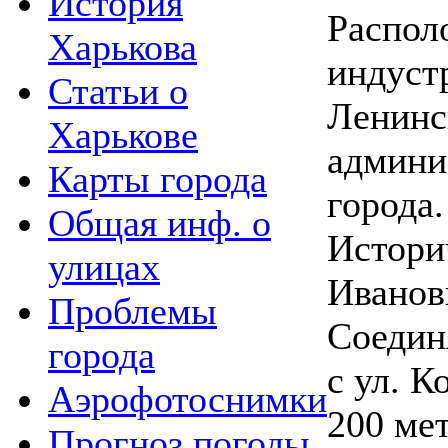
История
Распол
Харькова
индуст
Статьи о
Ленинс
Харькове
админи
Карты города
города.
Общая инф. о
Истори
улицах
Иванов
Проблемы
Соедин
города
с ул. К
Аэрофотоснимки
200 ме
Прогноз погоды