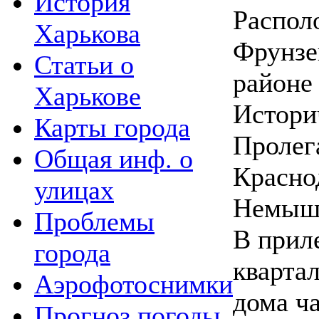
История
Распол
Харькова
Фрунзе
Статьи о
районе 
Харькове
Истори
Карты города
Пролег
Общая инф. о
Красно
улицах
Немыш
Проблемы
В прил
города
кварта
Аэрофотоснимки
дома ча
Прогноз погоды