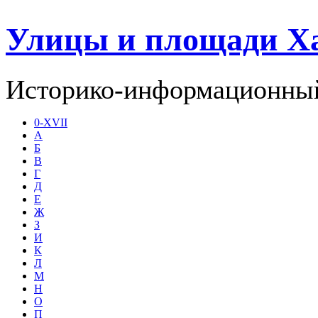
Улицы и площади Х
Историко-информационный
0-XVII
А
Б
В
Г
Д
Е
Ж
З
И
К
Л
М
Н
О
П