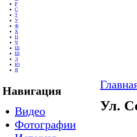
Р
С
Т
У
Ф
Х
Ц
Ч
Ш
Щ
Э
Ю
Я
Главна
Навигация
Ул. С
Видео
Фотографии