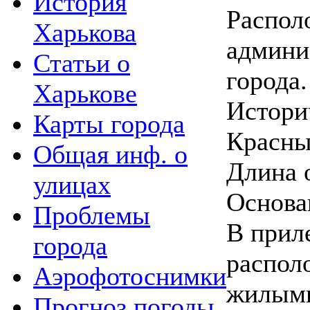
История
Распол
Харькова
админи
Статьи о
города.
Харькове
Истори
Карты города
Красны
Общая инф. о
Длина 
улицах
Основан
Проблемы
В прил
города
распол
Аэрофотоснимки
жилыми
Прогноз погоды