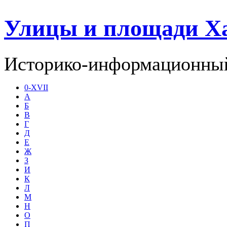
Улицы и площади Х
Историко-информационный
0-XVII
А
Б
В
Г
Д
Е
Ж
З
И
К
Л
М
Н
О
П