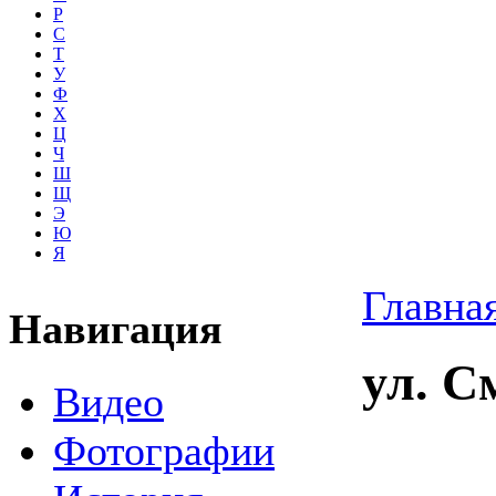
Р
С
Т
У
Ф
Х
Ц
Ч
Ш
Щ
Э
Ю
Я
Главна
Навигация
ул. С
Видео
Фотографии