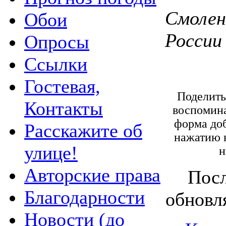
Смоленс
Обои
России 
Опросы
Ссылки
Гостевая,
Поделить
Контакты
воспомина
форма доб
Расскажите об
нажатию 
улице!
н
Авторские права
Посл
Благодарности
обновля
Новости (до