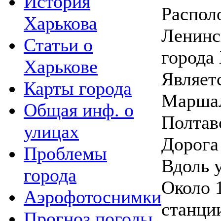
История
Распол
Харькова
Ленинс
Статьи о
города 
Харькове
Являет
Карты города
Маршал
Общая инф. о
Полтав
улицах
Дорога
Проблемы
Вдоль 
города
Около 
Аэрофотоснимки
станци
Прогноз погоды