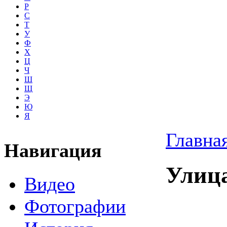
Р
С
Т
У
Ф
Х
Ц
Ч
Ш
Щ
Э
Ю
Я
Главна
Навигация
Улиц
Видео
Фотографии