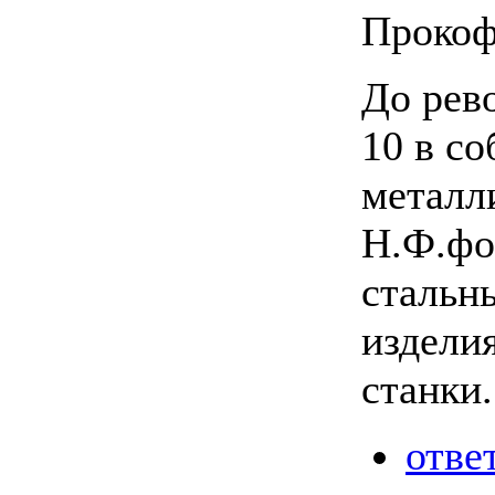
Прокофь
До рев
10 в с
металл
Н.Ф.фо
стальн
издели
станки.
отве