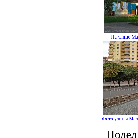
На улице Ма
Фото улицы Мали
Подел