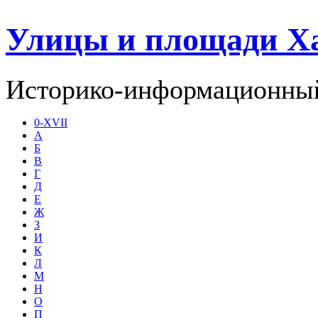
Улицы и площади Х
Историко-информационный
0-XVII
А
Б
В
Г
Д
Е
Ж
З
И
К
Л
М
Н
О
П