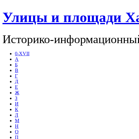
Улицы и площади Х
Историко-информационный
0-XVII
А
Б
В
Г
Д
Е
Ж
З
И
К
Л
М
Н
О
П