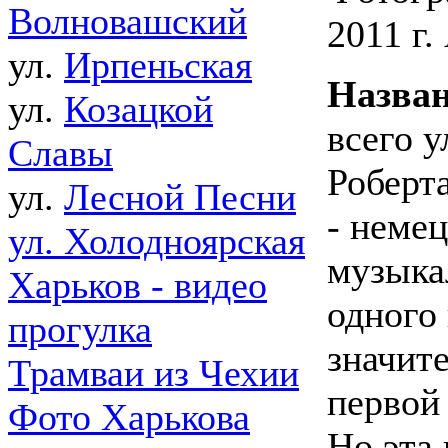
Волновашский
2011 г.
ул.
Ирпеньская
Назван
ул.
Козацкой
всего у
Славы
Роберт
ул.
Лесной Песни
- неме
ул. Холодноярская
музыка
Харьков - видео
одного
прогулка
значит
Трамваи из Чехии
первой
Фото Харькова
Но эта