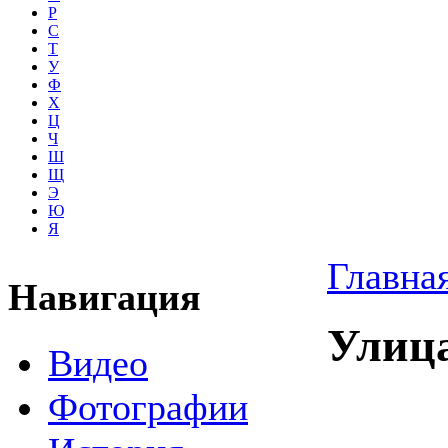
Р
С
Т
У
Ф
Х
Ц
Ч
Ш
Щ
Э
Ю
Я
Главна
Навигация
Улиц
Видео
Фотографии