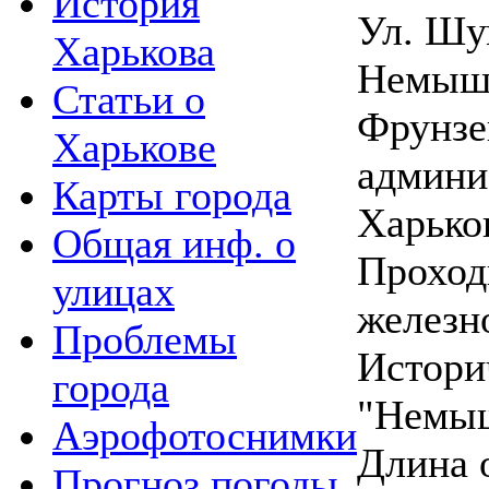
История
Ул. Шу
Харькова
Немышл
Статьи о
Фрунзе
Харькове
админи
Карты города
Харько
Общая инф. о
Проход
улицах
железн
Проблемы
Истори
города
"Немыш
Аэрофотоснимки
Длина 
Прогноз погоды