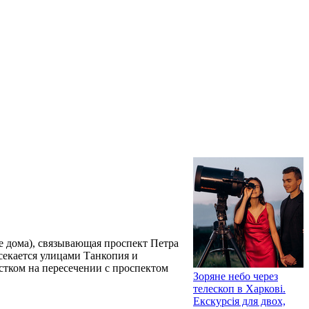
е дома), связывающая проспект Петра
есекается улицами Танкопия и
стком на пересечении с проспектом
Зоряне небо через
телескоп в Харкові.
Екскурсія для двох,