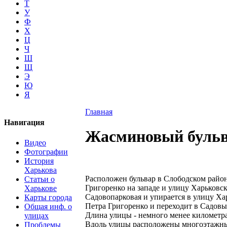
Т
У
Ф
Х
Ц
Ч
Ш
Щ
Э
Ю
Я
Главная
Навигация
Жасминовый бульва
Видео
Фотографии
История
Харькова
Расположен бульвар в Слободском район
Статьи о
Григоренко на западе и улицу Харьковск
Харькове
Садовопарковая и упирается в улицу Ха
Карты города
Петра Григоренко и переходит в Садовый
Общая инф. о
Длина улицы - немного менее километра
улицах
Вдоль улицы расположены многоэтажные
Проблемы