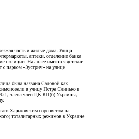
оезжая часть и жилые дома. Улица
пермаркеты, аптеки, отделение банка
ие полиции. На аллее имеются детские
т с парком «Зустрич» на улице
улица была названа Садовой как
реименовали в улицу Петра Слинько в
921, члена член ЦК КП(б) Украины,
у.
нято Харьковским горсоветом на
кого) тоталитарных режимов в Украине