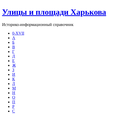
Улицы и площади Харькова
Историко-информационный справочник
0-XVII
А
Б
В
Г
Д
Е
Ж
З
И
К
Л
М
Н
О
П
Р
С