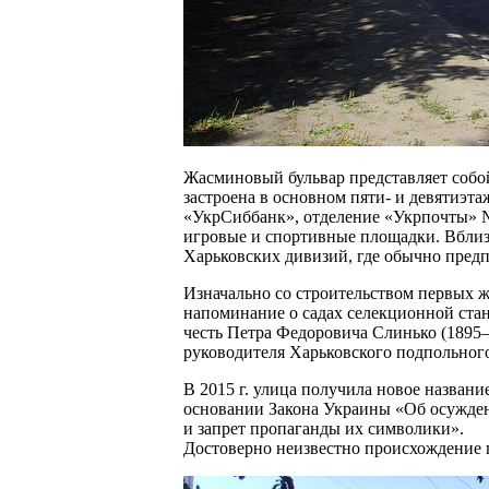
Жасминовый бульвар представляет собой
застроена в основном пяти- и девятиэт
«УкрСиббанк», отделение «Укрпочты» № 
игровые и спортивные площадки. Вблизи
Харьковских дивизий, где обычно предп
Изначально со строительством первых ж
напоминание о садах селекционной стан
честь Петра Федоровича Слинько (1895
руководителя Харьковского подпольного
В 2015 г. улица получила новое назва
основании Закона Украины «Об осужден
и запрет пропаганды их символики».
Достоверно неизвестно происхождение п