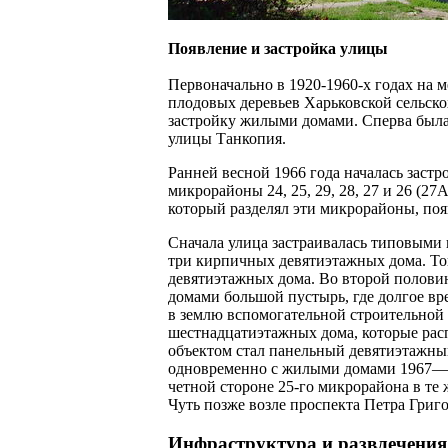
Появление и застройка улицы
Первоначально в 1920-1960-х годах на 
плодовых деревьев Харьковской сельско
застройку жилыми домами. Сперва была
улицы Танкопия.
Ранней весной 1966 года началась заст
микрорайоны 24, 25, 29, 28, 27 и 26 (2
который разделял эти микрорайоны, по
Сначала улица застраивалась типовыми
три кирпичных девятиэтажных дома. То
девятиэтажных дома. Во второй половин
домами большой пустырь, где долгое в
в землю вспомогательной строительной 
шестнадцатиэтажных дома, которые рас
объектом стал панельный девятиэтажны
одновременно с жилыми домами 1967—19
четной стороне 25-го микрорайона в те 
Чуть позже возле проспекта Петра Григ
Инфраструктура и развлечения