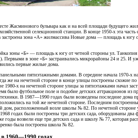
месте Жасминового бульвара как и на всей площади будущего ж
хозяйственной селекционной станции. В конце 1950-х эта часть
 застроена зона «А» жилмассива Новые дома — площадь к югу о
ройка зоны «Б» — площадь к югу от четной стороны ул. Танкопия
7А). Первыми в зоне «Б» застраивались микрорайоны 24 и 25. И у
явились первые жилые дома.
 панельными пятиэтажными домами. В середине начала 1970-х н
гда же на нечетной стороне в конце улицы построены схожие п
е 1980-х на нечетной стороне улицы за пятиэтажками начал за
ремя было футбольное поле и подобие детских аттракционов из 
техники. В 1987—1990 годах были возведены последние дома пр
положились на той же нечетной стороне. Последним построенны
й дом, расположенный возле школы № 82. По нечетной стороне 
68 годах были построены три детских сада, оборудованы два ф
же годы возвели еще три детских сада и школу № 77, которая рас
оренко была построена школа № 82.
 в 1960—1990 годах