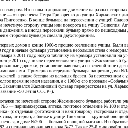
 со сквером. Изначально дорожное движение на разных сторона
оне — от проспекта Петра Григоренко до улицы Харьковских ди
а Григоренко. В конце бульвара на пересечении с улицей Садов
 на нечетную сторону улицы или поворота на улицу Танкопия. А
 движения, а иногда пересекали бульвар прямо по пешеходным 
беим сторонам бульвара сделали двухсторонним.
 первых домов в конце 1960-х прошло озеленение улицы. Были 
 году в начале бульвара установлена небольшая стела с мемориа
ьвара в 2011 году, новую табличку из мрамора установили на уго
конце 2015 года после переименования улицы в Жасминовый буль
ированные дорожки, установили лавочки, а на зеленой зоне сдел
ыми лавками. Примерно посередине бульвара напротив дома №1
качелей, а также беседка из цельных бревен. За пересечением с
долгое время не имел названия, а с 1980-х его прозвали «Собачь
 Заканчивался Жасминовый бульвар перекрестком на ул. Харько
название «50-летия СССР»).
иэтажек по нечетной стороне Жасминового бульвара работали р
 №5 — парикмахерская, аптека, почтовое отделение № 100 и отд
ка» (с отделами фототехники и канцтоваров), гастроном и отде
 сада, интернат, а ближе к улице Танкопия — крупный овощной
чечная, в доме №20б — большой овощной магазин. Из образова
82 и специализированная школа №77. Также 25-й микрорайон вдо