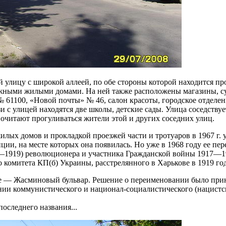
 улицу с широкой аллеей, по обе стороны которой находится пр
ажными жилыми домами. На ней также расположены магазины, су
61100, «Новой почты» № 46, салон красоты, городское отделен
 с улицей находятся две школы, детские сады. Улица соседствуе
очитают прогуливаться жители этой и других соседних улиц.
илых домов и прокладкой проезжей части и тротуаров в 1967 г. 
ции, на месте которых она появилась. Но уже в 1968 году ее пе
—1919) революционера и участника Гражданской войны 1917—1
 комитета КП(б) Украины, расстрелянного в Харькове в 1919 год
ние — Жасминовый бульвар. Решение о переименовании было при
ии коммунистического и национал-социалистического (нацистс
оследнего названия...