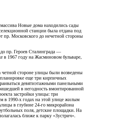
илмассива Новые дома находились сады
 селекционной станции была отдана под
т пр. Московского до нечетной стороны
 до пр. Героев Сталинграда —
же в 1967 году на Жасминовом бульваре,
а четной стороне улицы были возведены
о планировке еще три кирпичных
страиваться девятиэтажными панельными
пришедшей в негодность вмонтированной
оекта застройки улицы: три
м в 1990-х годах на этой улице жилым
улицы в глубине 24-го микрорайона
утбольных поля, детские площадки. На
полагалась ближе к парку «Зустрич».