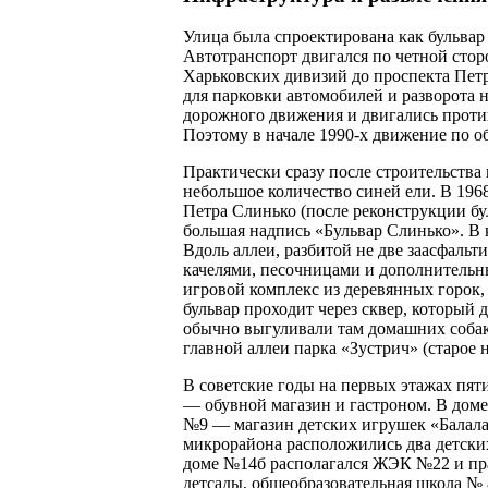
Улица была спроектирована как бульвар
Автотранспорт двигался по четной стор
Харьковских дивизий до проспекта Петр
для парковки автомобилей и разворота
дорожного движения и двигались против
Поэтому в начале 1990-х движение по о
Практически сразу после строительства
небольшое количество синей ели. В 1968
Петра Слинько (после реконструкции бул
большая надпись «Бульвар Слинько». В 
Вдоль аллеи, разбитой не две заасфальт
качелями, песочницами и дополнительн
игровой комплекс из деревянных горок, 
бульвар проходит через сквер, который 
обычно выгуливали там домашних собак.
главной аллеи парка «Зустрич» (старое 
В советские годы на первых этажах пят
— обувной магазин и гастроном. В доме
№9 — магазин детских игрушек «Балалай
микрорайона расположились два детских
доме №14б располагался ЖЭК №22 и пра
детсады, общеобразовательная школа № 