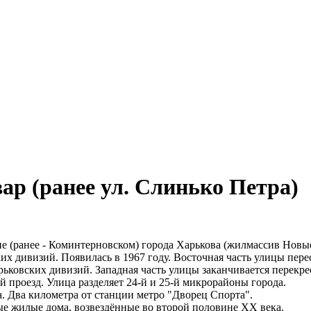
р (ранее ул. Слинько Петра)
е (ранее - Коминтерновском) города Харькова (жилмассив Новы
их дивизий. Появилась в 1967 году. Восточная часть улицы пер
рьковских дивизий. Западная часть улицы заканчивается перекре
 проезд. Улица разделяет 24-й и 25-й микрорайоны города.
. Два километра от станции метро "Дворец Спорта".
 жилые дома, возвездённые во второй половине XX века.