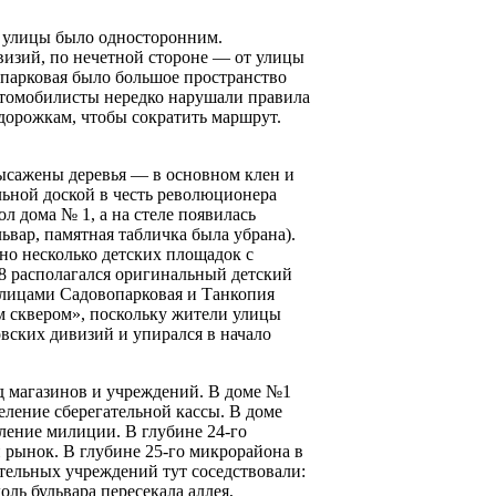
х улицы было односторонним.
визий, по нечетной стороне — от улицы
опарковая было большое пространство
втомобилисты нередко нарушали правила
дорожкам, чтобы сократить маршрут.
высажены деревья — в основном клен и
льной доской в честь революционера
л дома № 1, а на стеле появилась
вар, памятная табличка была убрана).
ано несколько детских площадок с
8 располагался оригинальный детский
 улицами Садовопарковая и Танкопия
им сквером», поскольку жители улицы
вских дивизий и упирался в начало
яд магазинов и учреждений. В доме №1
еление сберегательной кассы. В доме
ление милиции. В глубине 24-го
 рынок. В глубине 25-го микрорайона в
тельных учреждений тут соседствовали:
ль бульвара пересекала аллея,