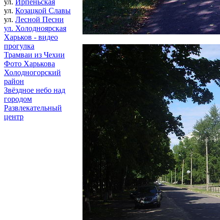
ул.
Ирпеньская
ул.
Козацкой Славы
ул.
Лесной Песни
ул. Холодноярская
Харьков - видео
прогулка
Трамваи из Чехии
Фото Харькова
Холодногорский
район
Звёздное небо над
городом
Развлекательный
центр