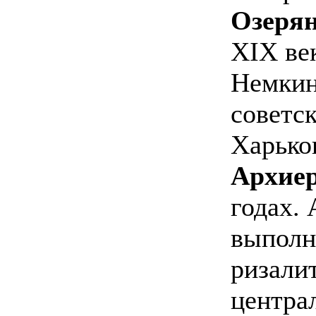
Озерян
XIX век
Немкин
советс
Харько
Архиер
годах. 
выполн
ризали
центра