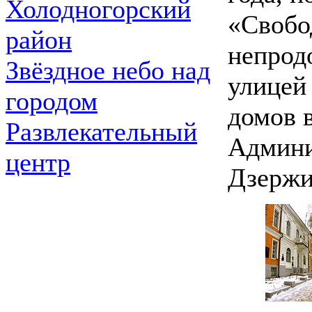
Холодногорский
«Свобо
район
непрод
Звёздное небо над
улицей
городом
домов в
Развлекательный
Админи
центр
Дзержи