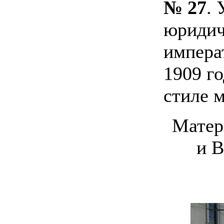
№ 27
.
юридич
импера
1909 го
стиле 
Матер
и 