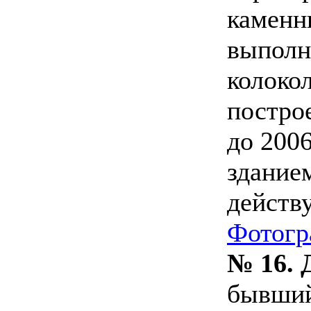
каменн
выполн
колоко
построе
до 200
зданием
действ
Фотогр
№ 16. 
бывший