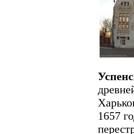
Успенс
древне
Харько
1657 го
перест