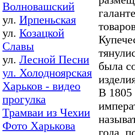
Волновашский
галант
ул.
Ирпеньская
товаро
ул.
Козацкой
Купече
Славы
тянули
ул.
Лесной Песни
была с
ул. Холодноярская
издели
Харьков - видео
В 1805
прогулка
импера
Трамваи из Чехии
называ
Фото Харькова
года, п