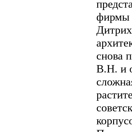
предст
фирмы 
Дитрих
архите
снова 
В.Н. и
сложна
растит
советс
корпус