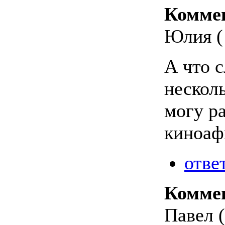
Комме
Юлия ( 
А что 
нескол
могу ра
киноаф
отве
Комме
Павел (