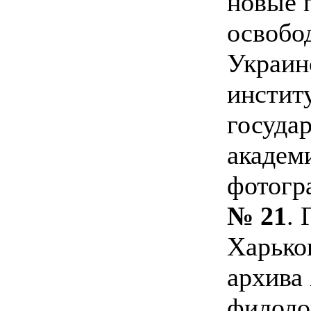
новые 
освобо
Украин
инстит
госуда
академ
фотогр
№ 21
. 
Харько
архива
филоло