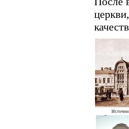
После 
церкви,
качест
Источник