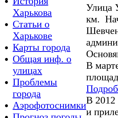
История
Улица 
Харькова
км. На
Статьи о
Шевчен
Харькове
админи
Карты города
Основя
Общая инф. о
В марте
улицах
площад
Проблемы
Подроб
города
В 2012 
Аэрофотоснимки
и прил
Прогноз погоды