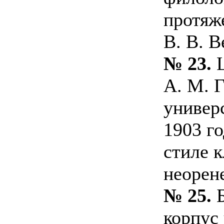
протяж
В. В. В
№ 23.
Ц
А. М. 
универ
1903 го
стиле 
неорен
№ 25.
Б
корпус