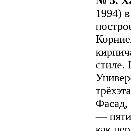
№ 5.
Х
1994) в
построе
Корниен
кирпич
стиле.
Универ
трёхэт
Фасад,
— пяти
как пе