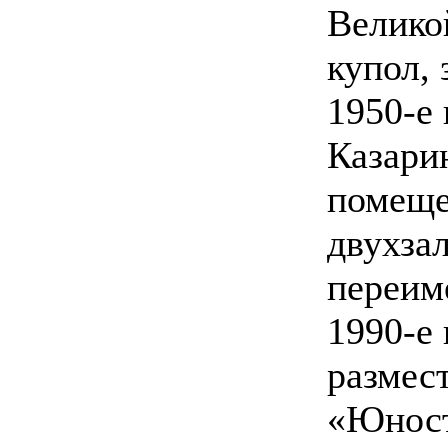
Велико
купол,
1950-е 
Казари
помеще
двухза
переим
1990-е 
размес
«Юност