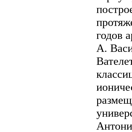
постро
протяж
годов 
А. Вас
Вателе
класси
иониче
размещ
универ
Антони