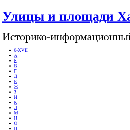
Улицы и площади Х
Историко-информационный
0-XVII
А
Б
В
Г
Д
Е
Ж
З
И
К
Л
М
Н
О
П