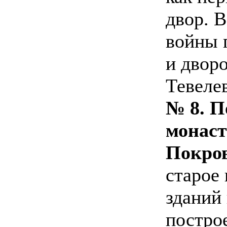
двор. 
войны 
и двор
Тевелев
№ 8.
П
монас
Покров
старое
зданий
построе