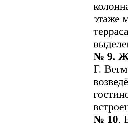
колонн
этаже 
терраса
выделе
№ 9. Ж
Г. Вег
возвед
гостин
встрое
№ 10
. 