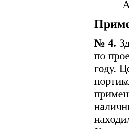
А
Приме
№ 4.
Зд
по прое
году. 
портик
примен
наличн
находи