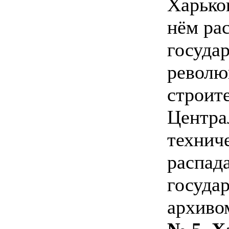
Харько
нём ра
госуда
револю
строит
Центра
технич
распад
госуда
архиво