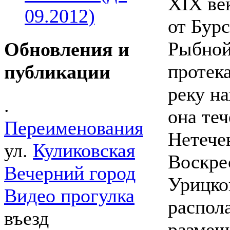
ХIХ ве
09.2012)
от Бур
Рыбной 
Обновления и
протека
публикации
реку на
.
она теч
Переименования
Нетече
ул.
Куликовская
Воскре
Вечерний город
Урицко
Видео прогулка
распол
въезд
размещ