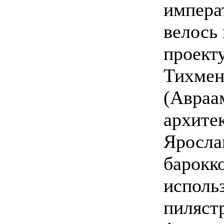
импера
велось
проект
Тихмен
(Авраа
архите
Яросла
барокк
исполь
пиляст