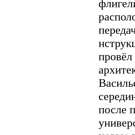
флигел
распол
переда
нструк
провёл
архитек
Василь
середи
после 
универ