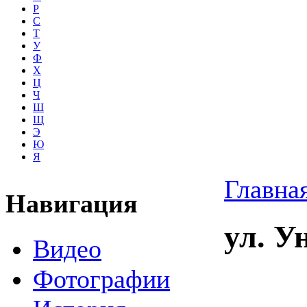
Р
С
Т
У
Ф
Х
Ц
Ч
Ш
Щ
Э
Ю
Я
Главна
Навигация
ул. У
Видео
Фотографии