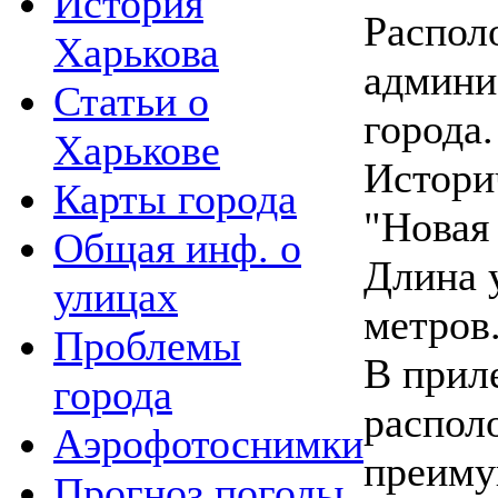
История
Распол
Харькова
админи
Статьи о
города.
Харькове
Истори
Карты города
"Новая
Общая инф. о
Длина 
улицах
метров
Проблемы
В прил
города
распол
Аэрофотоснимки
преиму
Прогноз погоды