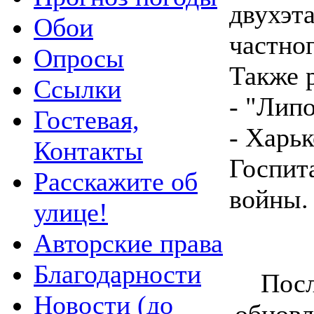
двухэт
Обои
частног
Опросы
Также 
Ссылки
- "Лип
Гостевая,
- Харь
Контакты
Госпит
Расскажите об
войны.
улице!
Авторские права
Благодарности
Посл
Новости (до
обновл