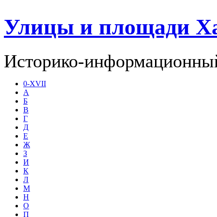
Улицы и площади Х
Историко-информационный
0-XVII
А
Б
В
Г
Д
Е
Ж
З
И
К
Л
М
Н
О
П