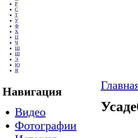
Р
С
Т
У
Ф
Х
Ц
Ч
Ш
Щ
Э
Ю
Я
Главна
Навигация
Усаде
Видео
Фотографии