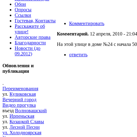
Обои
Опросы
Ссылки
Гостевая, Контакты
Комментировать
Расскажите об
улице!
Комментарий.
12 апреля, 2010 - 21:
Авторские права
Благодарности
На этой улице в доме №24 с начала 5
Новости (до
09.2012)
ответить
Обновления и
публикации
.
Переименования
ул.
Куликовская
Вечерний город
Видео прогулка
въезд
Волновашский
ул.
Ирпеньская
ул.
Козацкой Славы
ул.
Лесной Песни
ул. Холодноярская