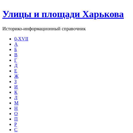
Улицы и площади Харькова
Историко-информационный справочник
0-XVII
А
Б
В
Г
Д
Е
Ж
З
И
К
Л
М
Н
О
П
Р
С