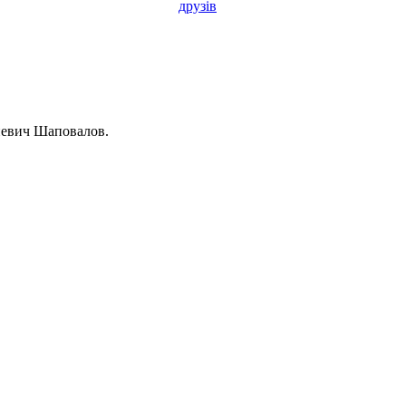
друзів
риевич Шаповалов.