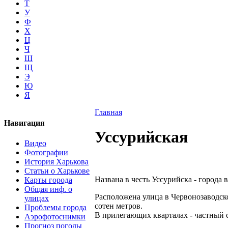
Т
У
Ф
Х
Ц
Ч
Ш
Щ
Э
Ю
Я
Главная
Навигация
Уссурийская
Видео
Фотографии
История Харькова
Статьи о Харькове
Названа в честь Уссурийска - города
Карты города
Общая инф. о
Расположена улица в Червонозаводск
улицах
сотен метров.
Проблемы города
В прилегающих кварталах - частный
Аэрофотоснимки
Прогноз погоды