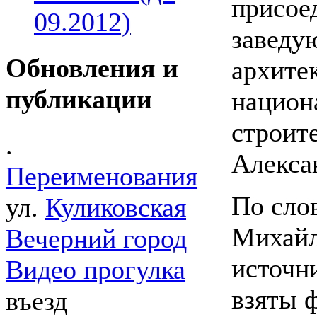
присое
09.2012)
заведу
Обновления и
архите
публикации
национ
строит
.
Алекса
Переименования
По сло
ул.
Куликовская
Михайл
Вечерний город
источн
Видео прогулка
взяты 
въезд