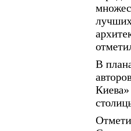
множес
лучших
архитек
отмети
В план
авторов
Киева»
столиц
Отмети