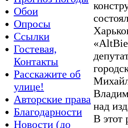
констр
Обои
состоял
Опросы
Харьков
Ссылки
«AltBie
Гостевая,
депута
Контакты
городс
Расскажите об
Михайл
улице!
Владим
Авторские права
над изд
Благодарности
В этот 
Новости (до