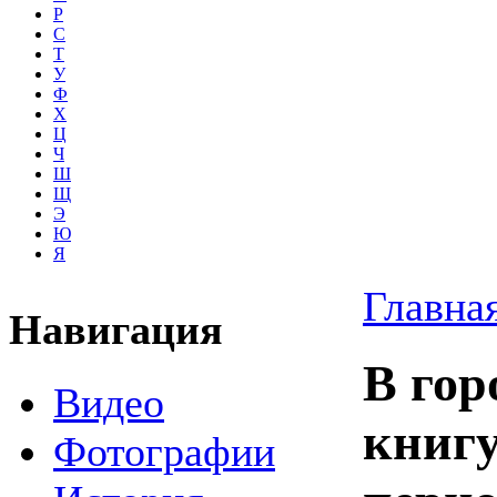
Р
С
Т
У
Ф
Х
Ц
Ч
Ш
Щ
Э
Ю
Я
Главна
Навигация
В гор
Видео
книгу
Фотографии