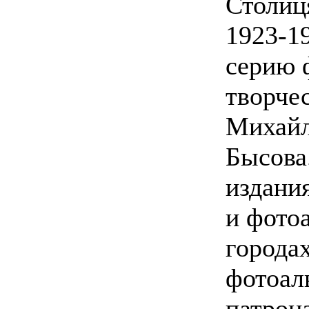
Столиц
1923-1
серию 
творче
Михайл
Бысова
издани
и фото
города
фотоал
патрон