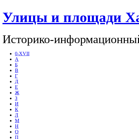
Улицы и площади Х
Историко-информационный
0-XVII
А
Б
В
Г
Д
Е
Ж
З
И
К
Л
М
Н
О
П