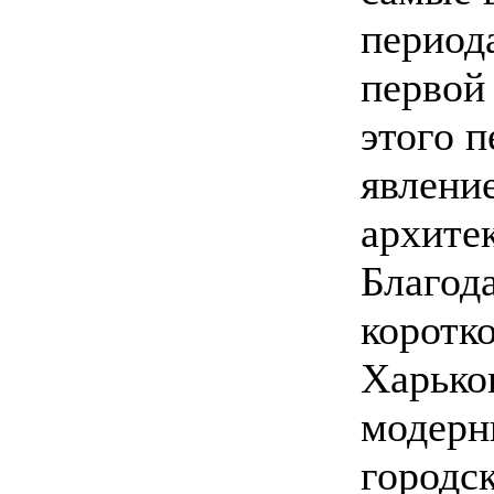
период
первой
этого п
явлени
архите
Благод
коротк
Харько
модерн
городск