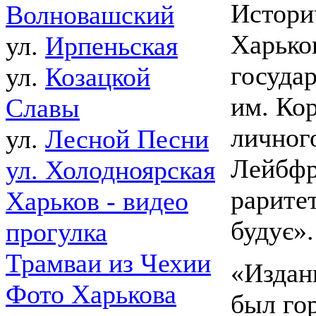
Истори
Волновашский
Харько
ул.
Ирпеньская
госуда
ул.
Козацкой
им. Ко
Славы
личног
ул.
Лесной Песни
Лейбфр
ул. Холодноярская
рарите
Харьков - видео
будує».
прогулка
Трамваи из Чехии
«Издан
Фото Харькова
был гор