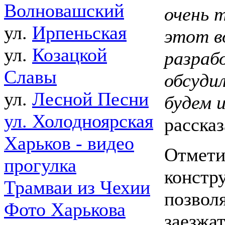
Волновашский
очень 
ул.
Ирпеньская
этот в
ул.
Козацкой
разраб
Славы
обсуди
ул.
Лесной Песни
будем 
ул. Холодноярская
рассказ
Харьков - видео
Отмети
прогулка
констр
Трамваи из Чехии
позвол
Фото Харькова
заезжа