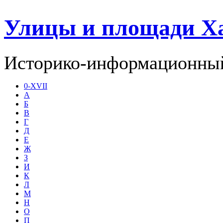
Улицы и площади Х
Историко-информационный
0-XVII
А
Б
В
Г
Д
Е
Ж
З
И
К
Л
М
Н
О
П