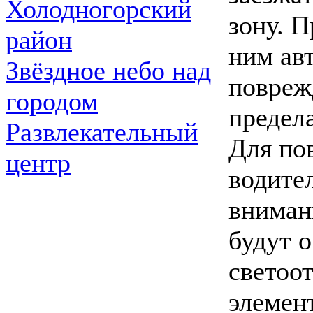
Холодногорский
зону. П
район
ним ав
Звёздное небо над
поврежд
городом
предел
Развлекательный
Для по
центр
водите
вниман
будут 
светоо
элемен