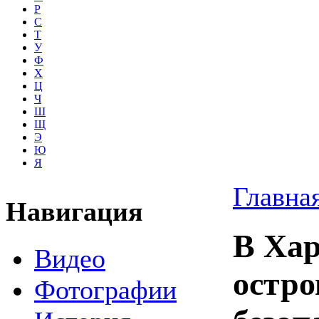
Р
С
Т
У
Ф
Х
Ц
Ч
Ш
Щ
Э
Ю
Я
Главна
Навигация
В Хар
Видео
остро
Фотографии