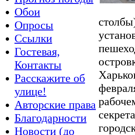
Обои
столбы
Опросы
установ
Ссылки
пешехо
Гостевая,
остров
Контакты
Харько
Расскажите об
февраля
улице!
рабоче
Авторские права
секрет
Благодарности
городс
Новости (до