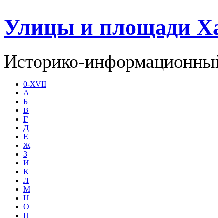
Улицы и площади Х
Историко-информационный
0-XVII
А
Б
В
Г
Д
Е
Ж
З
И
К
Л
М
Н
О
П