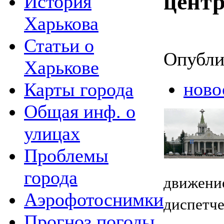
цент
История
Харькова
Статьи о
Опубли
Харькове
ново
Карты города
Общая инф. о
улицах
Проблемы
города
движение
Аэрофотоснимки
диспетче
Прогноз погоды