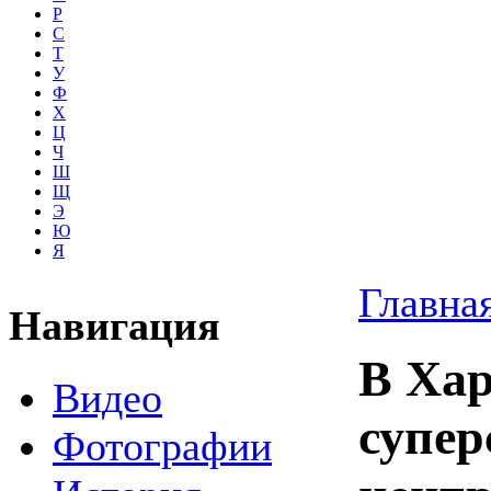
Р
С
Т
У
Ф
Х
Ц
Ч
Ш
Щ
Э
Ю
Я
Главна
Навигация
В Ха
Видео
супер
Фотографии