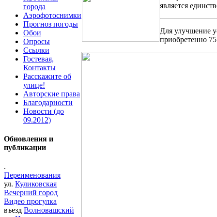
является единст
города
Аэрофотоснимки
Прогноз погоды
Для улучшение у
Обои
приобретенно 75
Опросы
Ссылки
Гостевая,
Контакты
Расскажите об
улице!
Авторские права
Благодарности
Новости (до
09.2012)
Обновления и
публикации
.
Переименования
ул.
Куликовская
Вечерний город
Видео прогулка
въезд
Волновашский