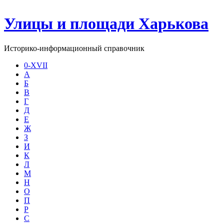
Улицы и площади Харькова
Историко-информационный справочник
0-XVII
А
Б
В
Г
Д
Е
Ж
З
И
К
Л
М
Н
О
П
Р
С