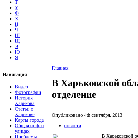
Т
У
Ф
Х
Ц
Ч
Ш
Щ
Э
Ю
Я
Главная
Навигация
В Харьковской обл
Видео
отделение
Фотографии
История
Харькова
Статьи о
Харькове
Опубликовано 4th сентября, 2013
Карты города
Общая инф. о
новости
улицах
В Харьковской о
Проблемы