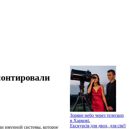
монтировали
Зоряне небо через телескоп
в Харкові.
Екскурсія для двох, для сім'ї
ии имунной системы, которое