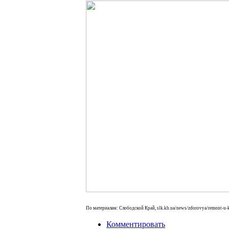
По материалам: Слободской Край, slk.kh.ua/news/zdorovya/remont-u-khar
Комментировать