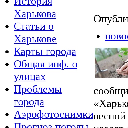
История
Харькова
Опубли
Статьи о
ново
Харькове
Карты города
Общая инф. о
улицах
Проблемы
сообщи
города
«Харьк
Аэрофотоснимки
весной
Прогноз погоды