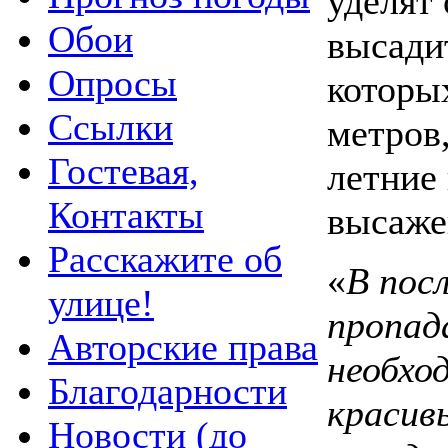
уделят
Обои
высади
Опросы
которы
Ссылки
метров,
Гостевая,
летние
Контакты
высаже
Расскажите об
«
В пос
улице!
пропад
Авторские права
необхо
Благодарности
красив
Новости (до