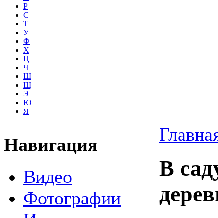
Р
С
Т
У
Ф
Х
Ц
Ч
Ш
Щ
Э
Ю
Я
Главна
Навигация
В сад
Видео
дерев
Фотографии