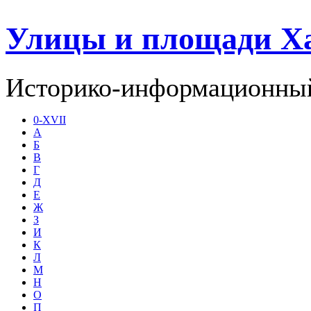
Улицы и площади Х
Историко-информационный
0-XVII
А
Б
В
Г
Д
Е
Ж
З
И
К
Л
М
Н
О
П