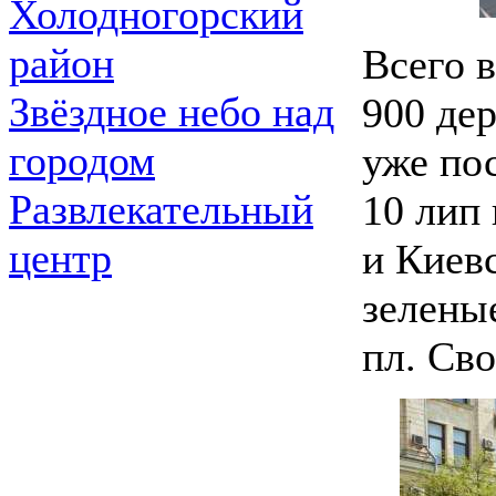
Холодногорский
район
Всего 
Звёздное небо над
900 де
городом
уже по
Развлекательный
10 лип
центр
и Киев
зелены
пл. Св