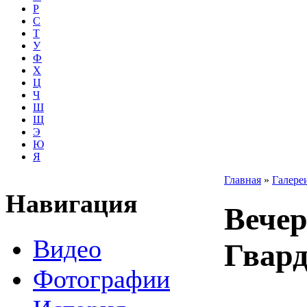
Р
С
Т
У
Ф
Х
Ц
Ч
Ш
Щ
Э
Ю
Я
Главная
»
Галере
Навигация
Вечер
Видео
Гвар
Фотографии