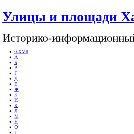
Улицы и площади Х
Историко-информационный
0-XVII
А
Б
В
Г
Д
Е
Ж
З
И
К
Л
М
Н
О
П