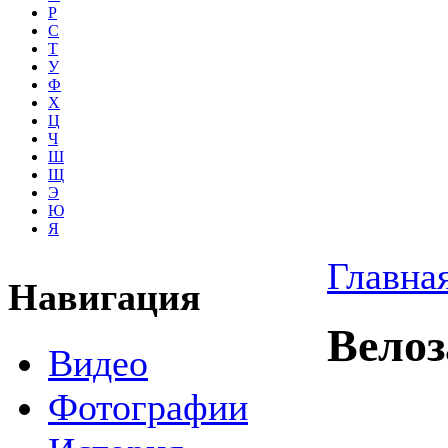
Р
С
Т
У
Ф
Х
Ц
Ч
Ш
Щ
Э
Ю
Я
Главна
Навигация
Велоз
Видео
Фотографии