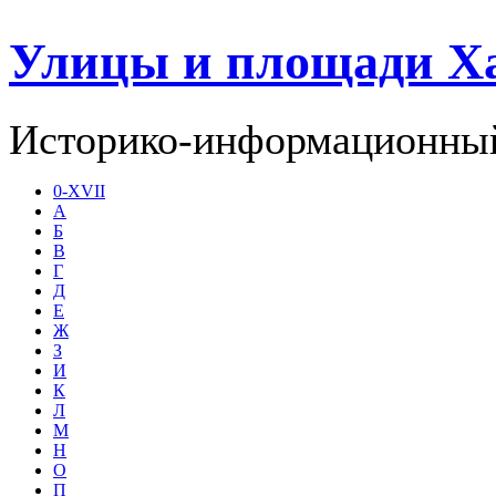
Улицы и площади Х
Историко-информационный
0-XVII
А
Б
В
Г
Д
Е
Ж
З
И
К
Л
М
Н
О
П