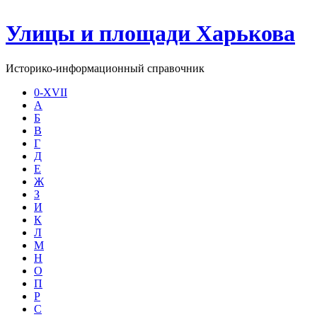
Улицы и площади Харькова
Историко-информационный справочник
0-XVII
А
Б
В
Г
Д
Е
Ж
З
И
К
Л
М
Н
О
П
Р
С