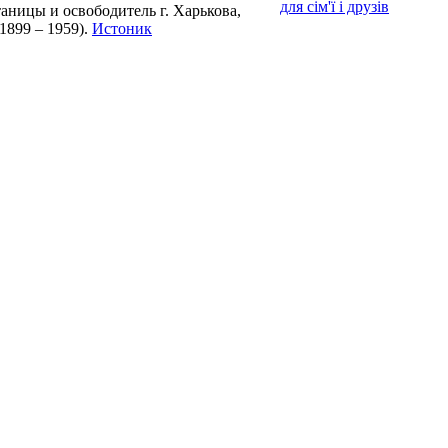
для сім'ї і друзів
таницы и освободитель г. Харькова,
1899 – 1959).
Истоник