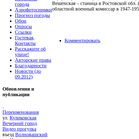
Вешенская – станица в Ростовской обл. 
города
областной военный комиссар в 1947-195
Аэрофотоснимки
Прогноз погоды
Обои
Опросы
Ссылки
Гостевая,
Комментировать
Контакты
Расскажите об
улице!
Авторские права
Благодарности
Новости (до
09.2012)
Обновления и
публикации
.
Переименования
ул.
Куликовская
Вечерний город
Видео прогулка
въезд
Волновашский