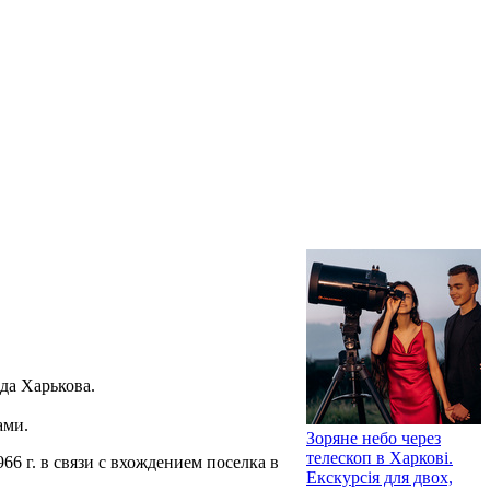
да Харькова.
ами.
Зоряне небо через
телескоп в Харкові.
66 г. в связи с вхождением поселка в
Екскурсія для двох,