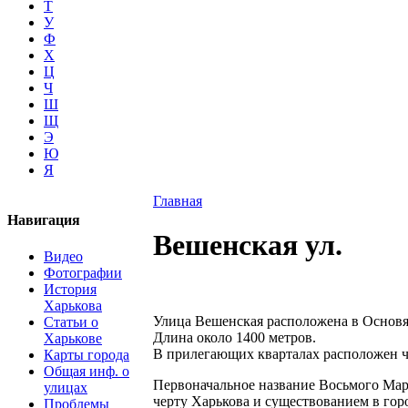
Т
У
Ф
Х
Ц
Ч
Ш
Щ
Э
Ю
Я
Главная
Навигация
Вешенская ул.
Видео
Фотографии
История
Харькова
Улица Вешенская расположена в Основя
Статьи о
Длина около 1400 метров.
Харькове
В прилегающих кварталах расположен 
Карты города
Общая инф. о
Первоначальное название Восьмого Марта 
улицах
черту Харькова и существованием в горо
Проблемы