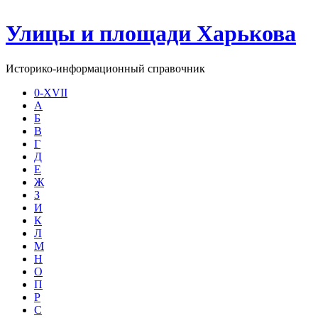
Улицы и площади Харькова
Историко-информационный справочник
0-XVII
А
Б
В
Г
Д
Е
Ж
З
И
К
Л
М
Н
О
П
Р
С