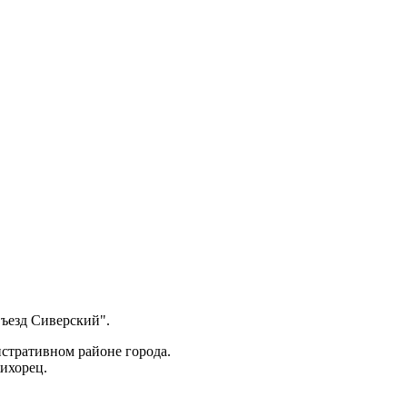
Въезд Сиверский".
стративном районе города.
Жихорец.