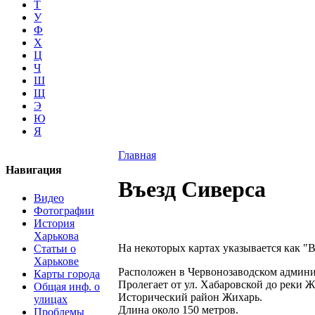
Т
У
Ф
Х
Ц
Ч
Ш
Щ
Э
Ю
Я
Главная
Навигация
Въезд Сиверса
Видео
Фотографии
История
Харькова
На некоторых картах указывается как "
Статьи о
Харькове
Расположен в Червонозаводском админи
Карты города
Пролегает от ул. Хабаровской до реки 
Общая инф. о
Исторический район Жихарь.
улицах
Длина около 150 метров.
Проблемы