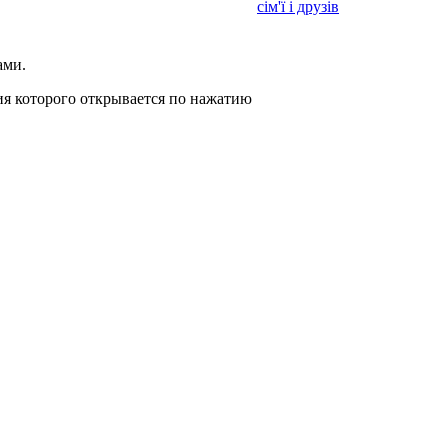
сім'ї і друзів
ами.
я которого открывается по нажатию