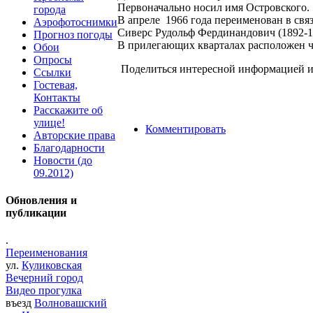
Первоначально носил имя Островского.
города
В апреле 1966 года переименован в связ
Аэрофотоснимки
Сиверс Рудольф Фердинандович (1892-19
Прогноз погоды
В прилегающих кварталах расположен 
Обои
Опросы
Поделиться интересной информацией и
Ссылки
Гостевая,
Контакты
Расскажите об
улице!
Комментировать
Авторские права
Благодарности
Новости (до
09.2012)
Обновления и
публикации
.
Переименования
ул.
Куликовская
Вечерний город
Видео прогулка
въезд
Волновашский