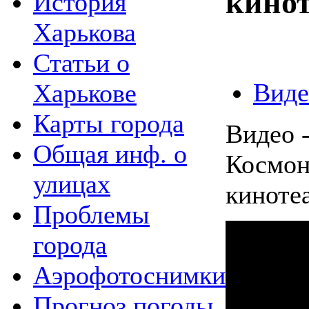
кинот
История
Харькова
Статьи о
Виде
Харькове
Карты города
Видео -
Общая инф. о
Космон
улицах
киноте
Проблемы
города
Аэрофотоснимки
Прогноз погоды