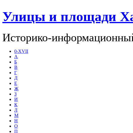
Улицы и площади Х
Историко-информационный
0-XVII
А
Б
В
Г
Д
Е
Ж
З
И
К
Л
М
Н
О
П