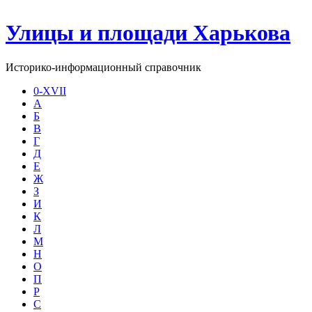
Улицы и площади Харькова
Историко-информационный справочник
0-XVII
А
Б
В
Г
Д
Е
Ж
З
И
К
Л
М
Н
О
П
Р
С