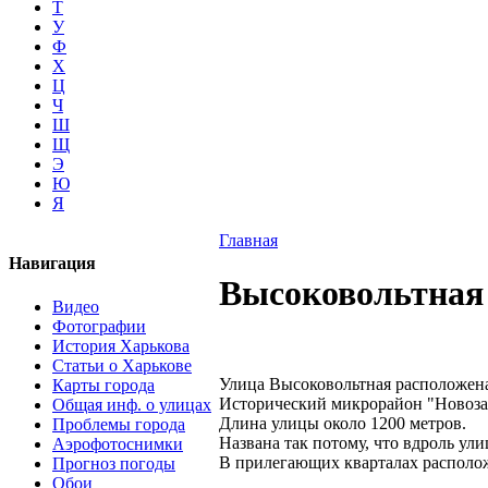
Т
У
Ф
Х
Ц
Ч
Ш
Щ
Э
Ю
Я
Главная
Навигация
Высоковольтная 
Видео
Фотографии
История Харькова
Статьи о Харькове
Улица Высоковольтная расположена
Карты города
Исторический микрорайон "Новоз
Общая инф. о улицах
Длина улицы около 1200 метров.
Проблемы города
Названа так потому, что вдроль ул
Аэрофотоснимки
В прилегающих кварталах располо
Прогноз погоды
Обои