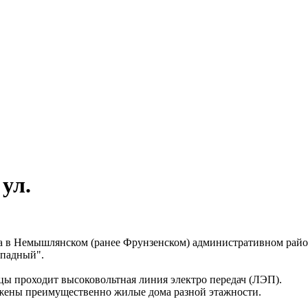
ул.
 в Немышлянском (ранее Фрунзенском) административном район
ападный".
ицы проходит высоковольтная линия электро передач (ЛЭП).
жены преимущественно жилые дома разной этажности.