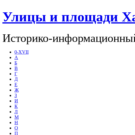
Улицы и площади Х
Историко-информационный
0-XVII
А
Б
В
Г
Д
Е
Ж
З
И
К
Л
М
Н
О
П