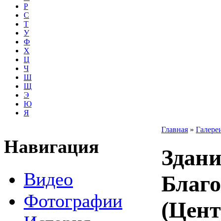
Р
С
Т
У
Ф
Х
Ц
Ч
Ш
Щ
Э
Ю
Я
Главная
»
Галере
Навигация
Здани
Видео
Благо
Фотографии
(Цент