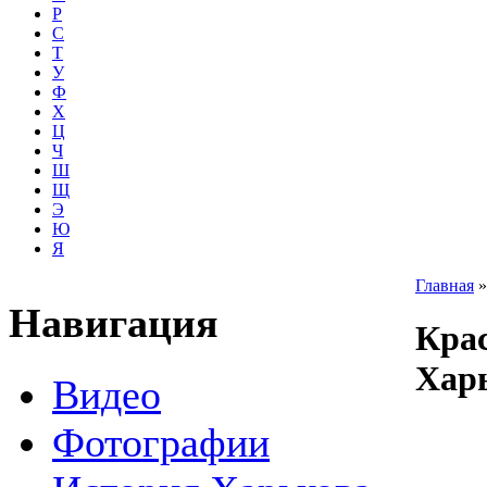
Р
С
Т
У
Ф
Х
Ц
Ч
Ш
Щ
Э
Ю
Я
Главная
Навигация
Кра
Хар
Видео
Фотографии