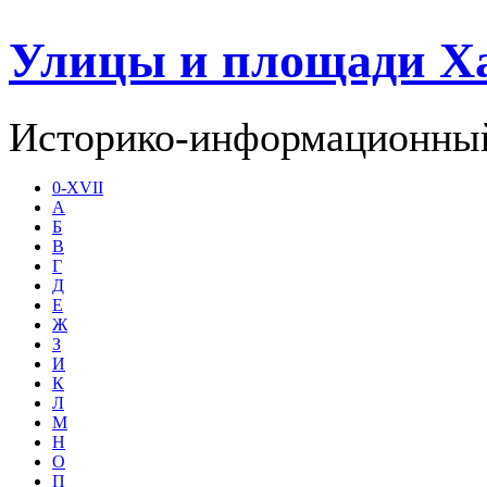
Улицы и площади Х
Историко-информационный
0-XVII
А
Б
В
Г
Д
Е
Ж
З
И
К
Л
М
Н
О
П