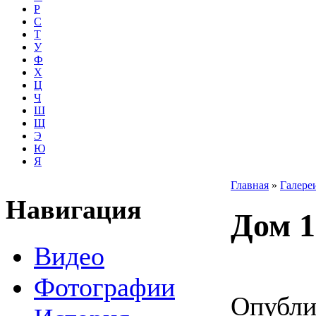
Р
С
Т
У
Ф
Х
Ц
Ч
Ш
Щ
Э
Ю
Я
Главная
»
Галере
Навигация
Дом 1
Видео
Фотографии
Опубли