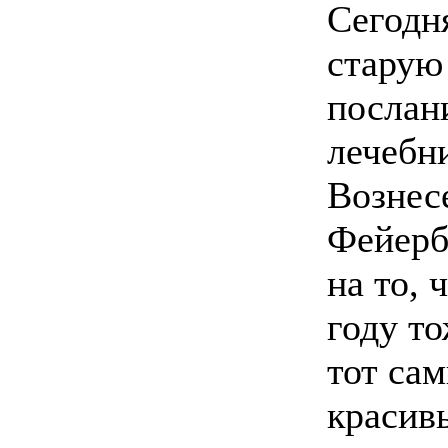
Сегодн
старую 
послан
лечебн
Вознесе
Фейерб
на то, 
году т
тот са
красив