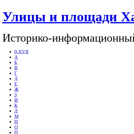
Улицы и площади Х
Историко-информационный
0-XVII
А
Б
В
Г
Д
Е
Ж
З
И
К
Л
М
Н
О
П