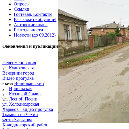
Опросы
Ссылки
Гостевая, Контакты
Расскажите об улице!
Авторские права
Благодарности
Новости (до 09.2012)
Обновления и публикации
.
Переименования
ул.
Куликовская
Вечерний город
Видео прогулка
въезд
Волновашский
ул.
Ирпеньская
ул.
Козацкой Славы
ул.
Лесной Песни
ул. Холодноярская
Харьков - видео прогулка
Трамваи из Чехии
Фото Харькова
Холодногорский район