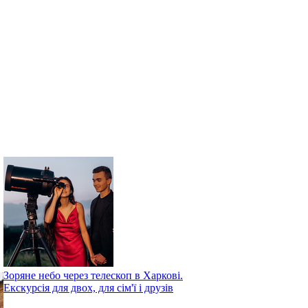
Зоряне небо через телескоп в Харкові.
Екскурсія для двох, для сім'ї і друзів