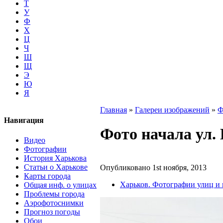
Т
У
Ф
Х
Ц
Ч
Ш
Щ
Э
Ю
Я
Главная
»
Галереи изображений
»
Ф
Навигация
Фото начала ул. 
Видео
Фотографии
История Харькова
Статьи о Харькове
Опубликовано 1st ноября, 2013
Карты города
Харьков. Фотографии улиц и
Общая инф. о улицах
Проблемы города
Аэрофотоснимки
Прогноз погоды
Обои