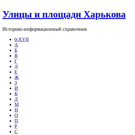
Улицы и площади Харькова
Историко-информационный справочник
0-XVII
А
Б
В
Г
Д
Е
Ж
З
И
К
Л
М
Н
О
П
Р
С