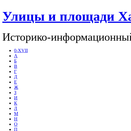
Улицы и площади Х
Историко-информационный
0-XVII
А
Б
В
Г
Д
Е
Ж
З
И
К
Л
М
Н
О
П