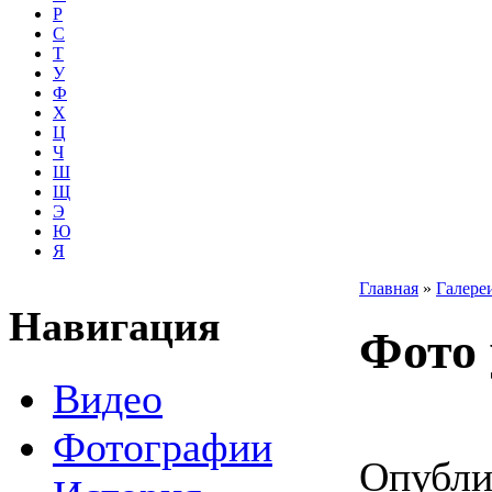
Р
С
Т
У
Ф
Х
Ц
Ч
Ш
Щ
Э
Ю
Я
Главная
»
Галере
Навигация
Фото
Видео
Фотографии
Опубли