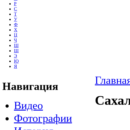
Р
С
Т
У
Ф
Х
Ц
Ч
Ш
Щ
Э
Ю
Я
Главна
Навигация
Сахал
Видео
Фотографии