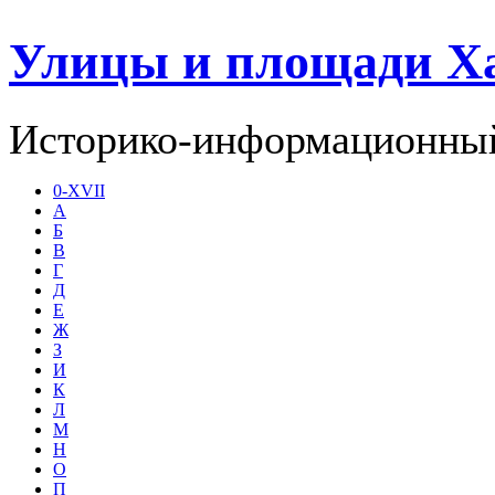
Улицы и площади Х
Историко-информационный
0-XVII
А
Б
В
Г
Д
Е
Ж
З
И
К
Л
М
Н
О
П