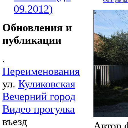
Фото улицы
09.2012)
Обновления и
публикации
.
Переименования
ул.
Куликовская
Вечерний город
Видео прогулка
въезд
Автор 