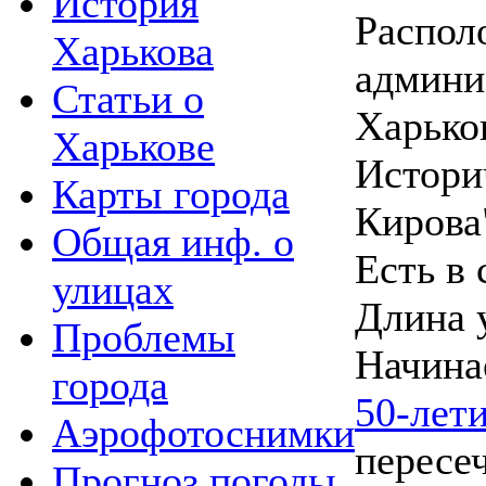
История
Распол
Харькова
админи
Статьи о
Харько
Харькове
Истори
Карты города
Кирова
Общая инф. о
Есть в 
улицах
Длина 
Проблемы
Начина
города
50-ле
Аэрофотоснимки
пересе
Прогноз погоды