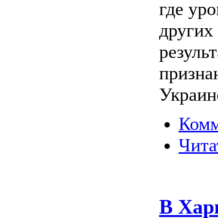
где ур
других
результ
призна
Украин
Комм
Чита
В Хар