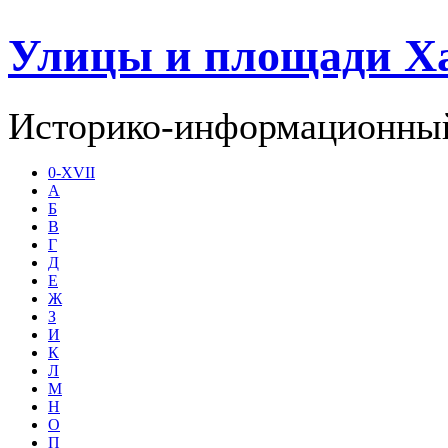
Улицы и площади Х
Историко-информационный
0-XVII
А
Б
В
Г
Д
Е
Ж
З
И
К
Л
М
Н
О
П