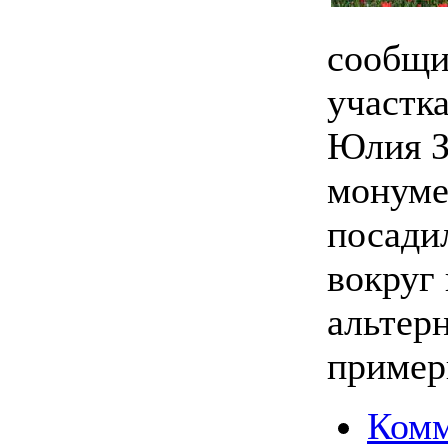
сообщи
участк
Юлия З
монуме
посадил
вокруг
альтерн
пример
Комм