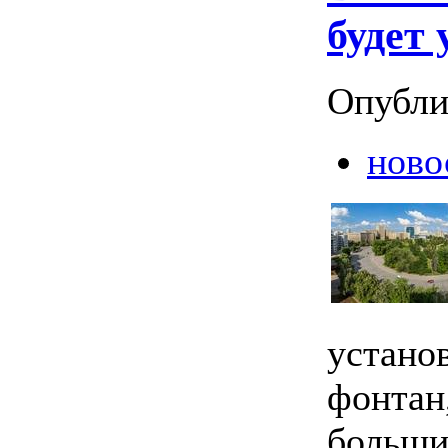
будет 
Опубли
ново
устано
фонтан
больши