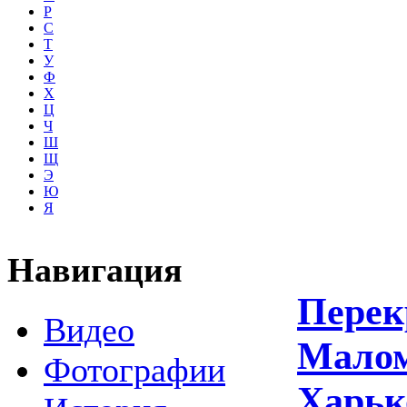
Р
С
Т
У
Ф
Х
Ц
Ч
Ш
Щ
Э
Ю
Я
Навигация
Перек
Видео
Малом
Фотографии
Харьк