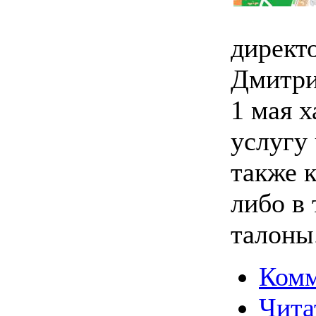
директ
Дмитри
1 мая х
услугу
также 
либо в
талоны
Комм
Чита