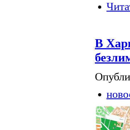
Чита
В Хар
безли
Опубли
ново