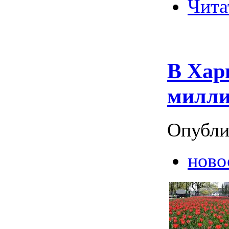
Чита
В Хар
милли
Опубли
ново