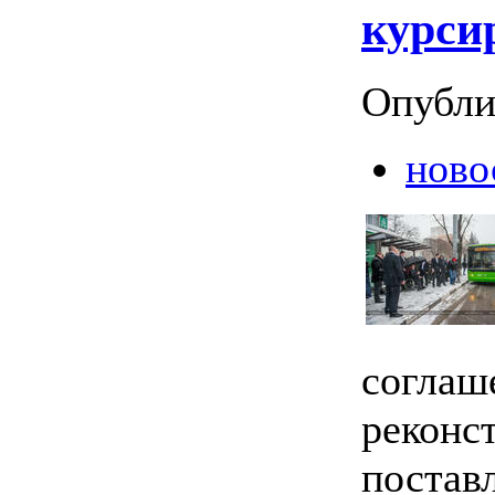
курси
Опубли
ново
соглаш
реконст
постав