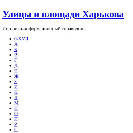
Улицы и площади Харькова
Историко-информационный справочник
0-XVII
А
Б
В
Г
Д
Е
Ж
З
И
К
Л
М
Н
О
П
Р
С