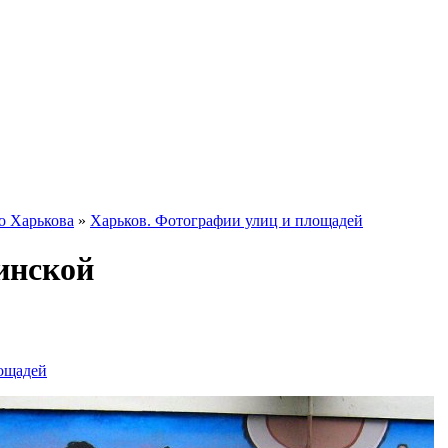
о Харькова
»
Харьков. Фотографии улиц и площадей
инской
лощадей