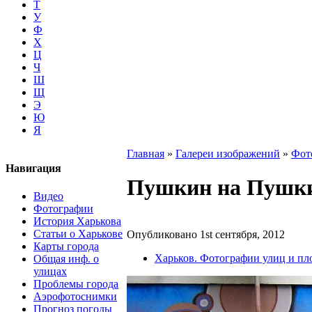
Т
У
Ф
Х
Ц
Ч
Ш
Щ
Э
Ю
Я
Главная
»
Галереи изображений
»
Фот
Навигация
Пушкин на Пушк
Видео
Фотографии
История Харькова
Статьи о Харькове
Опубликовано 1st сентября, 2012
Карты города
Харьков. Фотографии улиц и п
Общая инф. о
улицах
Проблемы города
Аэрофотоснимки
Прогноз погоды