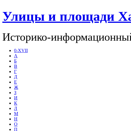
Улицы и площади Х
Историко-информационный
0-XVII
А
Б
В
Г
Д
Е
Ж
З
И
К
Л
М
Н
О
П