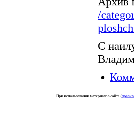
Архив 
/categor
ploshch
С наил
Влади
Комм
При использовании материалов сайта (
правил