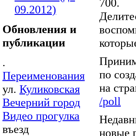
700.
09.2012)
Делите
Обновления и
воспом
публикации
которы
Приним
.
по соз
Переименования
на стр
ул.
Куликовская
/poll
Вечерний город
Видео прогулка
Недавн
въезд
новые 