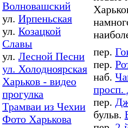
Волновашский
Харько
ул.
Ирпеньская
намног
ул.
Козацкой
наибол
Славы
пер.
Го
ул.
Лесной Песни
пер.
Ро
ул. Холодноярская
наб.
Ча
Харьков - видео
просп.
прогулка
пер.
Дж
Трамваи из Чехии
бульв.
Фото Харькова
пер.
2-