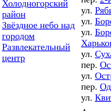
Холодногорский
ул.
Ряб
район
ул.
Бор
Звёздное небо над
ул.
Бор
городом
Харьков
Развлекательный
ул.
Сух
центр
пер.
Ос
ул.
Ост
пер.
Од
ул.
Кви