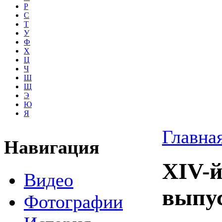
Р
С
Т
У
Ф
Х
Ц
Ч
Ш
Щ
Э
Ю
Я
Главна
Навигация
XIV-й
Видео
выпу
Фотографии