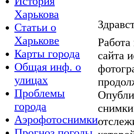
История
Харькова
Здравс
Статьи о
Харькове
Работа
Карты города
сайта 
Общая инф. о
фотогр
улицах
продол
Проблемы
Опубли
города
снимки
Аэрофотоснимки
отслежи
Прогноз погоды